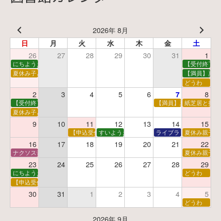
2026年 8月
日
月
火
水
木
金
土
26
27
28
29
30
31
1
にちようえほん
【受付終了】
夏休み子ども映画会
【満員】夏休
どうわ
2
3
4
5
6
8
7
【受付終了】親子で挑戦！調べ学習ワークショップ
【満員】夏休み科学あそ
紙芝居と折り
夏休み子ども平和映画会
9
10
11
12
13
14
15
【申込受付中】夏休みおはなし工作会
すいようえほん
ライブラリーシアター
夏休み親子で
16
17
18
19
20
21
22
ナクソス音楽会 第5回 NHK交響楽団創立100年
夏休み親子で
23
24
25
26
27
28
29
にちようえほん
どうわ
【申込受付中】ゆうべのこわ～いおはなし会
30
31
1
2
3
4
5
どうわ
2026年 9月