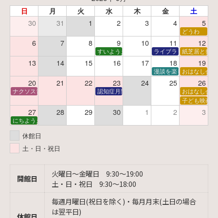
日
月
火
水
木
金
土
30
31
1
2
3
4
5
どうわ
6
7
8
9
10
11
12
すいようえほん
ライブラリーシアター
紙芝居と折り
13
14
15
16
17
18
19
漫談を楽しむ会 ～漫談
おはなし会
20
21
22
23
24
25
26
ナクソス音楽会 第6回 宇宙を感じるクラシック
認知症月間 特別映画会「調査屋マオさんの恋
おはなし会
子ども映画会
27
28
29
30
1
2
3
にちようえほん
休館日
土・日・祝日
火曜日〜金曜日 9:30〜19:00
開館日
土・日・祝日 9:30〜18:00
毎週月曜日(祝日を除く)・毎月月末(土日の場合
は翌平日)
休館日