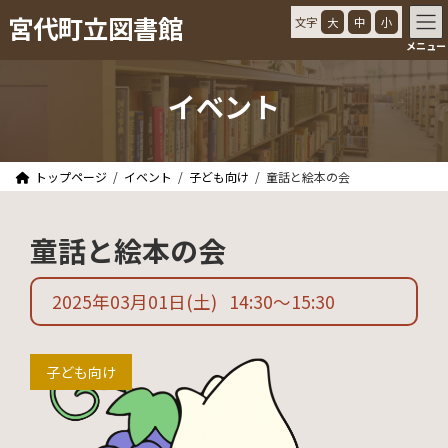
コ
ナ
宮代町立図書館
文字
大
中
小
ン
ビ
メニュー
テ
ゲ
ン
ー
ツ
シ
イベント
へ
ョ
ス
ン
キ
に
ッ
移
トップページ
イベント
子ども向け
童話と絵本の会
プ
動
童話と絵本の会
2025年03月01日
(土)
14:30
〜
15:30
子ども向け