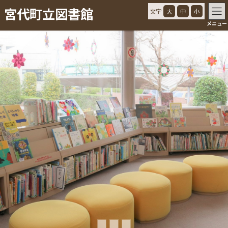
コ
ナ
宮代町立図書館
文字
大
中
小
ン
ビ
メニュー
テ
ゲ
ン
ー
ツ
シ
へ
ョ
ス
ン
キ
に
ッ
移
プ
動