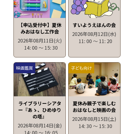
【申込受付中】夏休
すいようえほんの会
みおはなし工作会
2026年08月12日
(水)
2026年08月11日
(火)
11: 00
〜
11: 20
14: 00
〜
15: 30
映画鑑賞
子ども向け
ライブラリーシアタ
夏休み親子で楽しむ
ー『あゝ、ひめゆり
おはなしと映画の会
の塔』
2026年08月15日
(土)
2026年08月14日
(金)
14: 30
〜
15: 30
14: 00
〜
16: 05