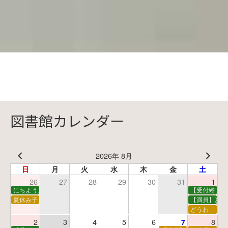
図書館カレンダー
2026年 8月
日
月
火
水
木
金
土
26
27
28
29
30
31
1
にちようえほん
【受付終了】
夏休み子ども映画会
【満員】夏休
どうわ
2
3
4
5
6
8
7