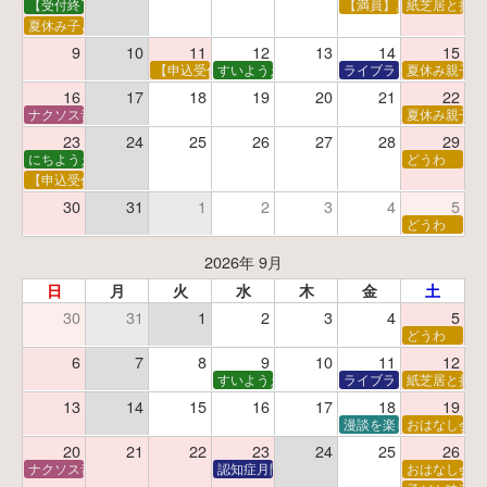
【受付終了】親子で挑戦！調べ学習ワークショップ
【満員】夏休み科学あそ
紙芝居と折り
夏休み子ども平和映画会
9
10
11
12
13
14
15
【申込受付中】夏休みおはなし工作会
すいようえほん
ライブラリーシアター
夏休み親子で
16
17
18
19
20
21
22
ナクソス音楽会 第5回 NHK交響楽団創立100年
夏休み親子で
23
24
25
26
27
28
29
にちようえほん
どうわ
【申込受付中】ゆうべのこわ～いおはなし会
30
31
1
2
3
4
5
どうわ
2026年 9月
日
月
火
水
木
金
土
30
31
1
2
3
4
5
どうわ
6
7
8
9
10
11
12
すいようえほん
ライブラリーシアター
紙芝居と折り
13
14
15
16
17
18
19
漫談を楽しむ会 ～漫談
おはなし会
20
21
22
23
24
25
26
ナクソス音楽会 第6回 宇宙を感じるクラシック
認知症月間 特別映画会「調査屋マオさんの恋
おはなし会