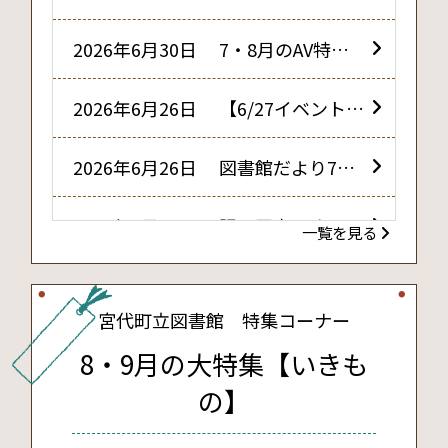
号
2026年6月30日 7・8月のAV特集
『ハラハラ・ドキドキ』
2026年6月26日 【6/27イベント中
止のお知らせ】
2026年6月26日 図書館だより7月
号
2026年6月16日 課題図書・すいせ
一覧を見る
ん図書について
2026年6月9日 第25回 朗読会を
開催しました
宮代町立図書館 特集コーナー
2026年6月2日 6・7月の大特集
8・9月の大特集【いきも
【挑戦】
の】
2026年5月26日 図書館だより6月
号