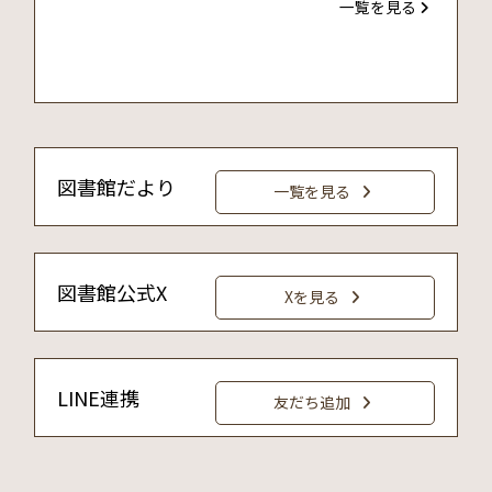
一覧を見る
東武動物公園×宮代町立図書館……
2025年12月26日
第24回 朗読会を開催しまし……
2025年12月26日
図書館だより
大人のための16ミリ映画会を……
一覧を見る
2025年10月24日
ぬいぐるみおとまり会
図書館公式X
Xを見る
LINE連携
友だち追加