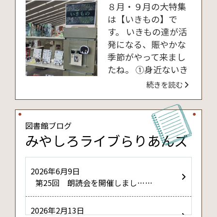
８月・９月の大特集
2026年5月8日 2025年度 利用者
は【いきもの】で
アンケートの結果について
す。 いきもの達が活
発になる、賑やかな
季節がやって来まし
たね。 ①身近ないき
もの🐈 ②海・川・水
続きを読む
辺のいきもの🐬 ③
陸・その他のいきも
の🐍 それぞれ本を集
図書館ブログ
めました。 意外と知
みやしろライブらりあんズ
らない身近ないきも
の、似ているいきも
2026年6月9日
のの見分け方、外来
第25回 朗読会を開催しまし……
種や絶滅危惧種…。
新しい発見があるか
2026年2月13日
も…