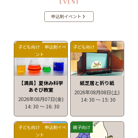
申込制イベント
子ども向け
申込制イベ
子ども向け
ント
【満員】夏休み科学
紙芝居と折り紙
あそび教室
2026年08月08日
(土)
2026年08月07日
(金)
14: 30
〜
15: 30
14: 30
〜
16: 30
子ども向け
申込制イベ
親子向け
ント