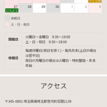
子ども映画会
27
28
29
30
1
2
3
にちようえほん
休館日
土・日・祝日
火曜日〜金曜日 9:30〜19:00
開館日
土・日・祝日 9:30〜18:00
毎週月曜日(祝日を除く)・毎月月末(土日の場合
は翌平日)
休館日
祝日が月曜日の場合は火曜日・特別整理・年末
年始
アクセス
〒345-0801 埼玉県南埼玉郡宮代町百間1139