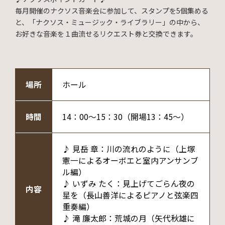
毎月開催のナクソス音楽会に参加して、スタンプを5個集める
と、「ナクソス・ミュージック・ライブラリー」の中から、
お好きな音楽を１曲流せるリクエスト券と交換できます。
場所
ホール
時間
14：00～15：30（開場13：45～）
♪ 見岳 章：川の流れのように（上塚
憲一によるオーボエと室内アンサンブ
ル編）
♪ いずみ たく：見上げてごらん夜の
内容
星を（長山善洋によるピアノと弦楽四
重奏編）
♪ 滝 廉太郎：荒城の月（矢代秋雄に