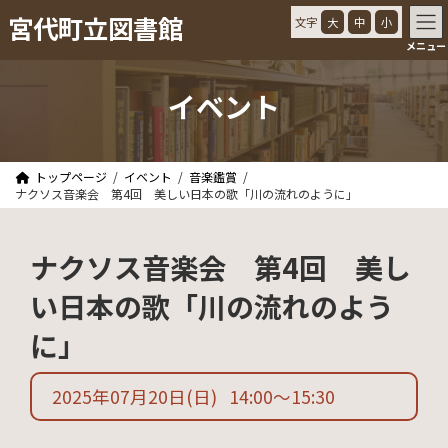
コ
ナ
宮代町立図書館
文字
大
中
小
ン
ビ
メニュー
テ
ゲ
ン
ー
ツ
シ
イベント
へ
ョ
ス
ン
キ
に
ッ
移
トップページ
イベント
音楽鑑賞
プ
動
ナクソス音楽会 第4回 美しい日本の歌「川の流れのように」
ナクソス音楽会 第4回 美し
い日本の歌「川の流れのよう
に」
2025年07月20日
(日)
14:00
〜
15:30