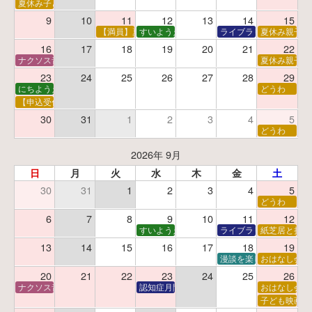
夏休み子ども平和映画会
9
10
11
12
13
14
15
【満員】夏休みおはなし工作会
すいようえほん
ライブラリーシアター
夏休み親子で
16
17
18
19
20
21
22
ナクソス音楽会 第5回 NHK交響楽団創立100年
夏休み親子で
23
24
25
26
27
28
29
にちようえほん
どうわ
【申込受付中】ゆうべのこわ～いおはなし会
30
31
1
2
3
4
5
どうわ
2026年 9月
日
月
火
水
木
金
土
30
31
1
2
3
4
5
どうわ
6
7
8
9
10
11
12
すいようえほん
ライブラリーシアター
紙芝居と折り
13
14
15
16
17
18
19
漫談を楽しむ会 ～漫談
おはなし会
20
21
22
23
24
25
26
ナクソス音楽会 第6回 宇宙を感じるクラシック
認知症月間 特別映画会「調査屋マオさんの恋
おはなし会
子ども映画会