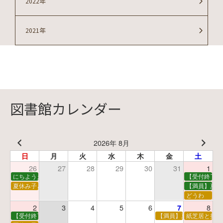
2022年
2021年
図書館カレンダー
2026年 8月
日
月
火
水
木
金
土
26
27
28
29
30
31
1
にちようえほん
【受付終了】
夏休み子ども映画会
【満員】夏休
どうわ
2
3
4
5
6
8
7
【受付終了】親子で挑戦！調べ学習ワークショップ
【満員】夏休み科学あそ
紙芝居と折り