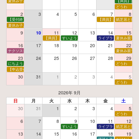
夏休み子ども映画会
【満員】夏休
どうわ
2
3
4
5
6
7
8
【受付終了】親子で挑戦！調べ学習ワークショップ
【満員】夏休み科学あそ
紙芝居と折り
夏休み子ども平和映画会
9
11
12
13
14
15
10
【満員】夏休みおはなし工作会
すいようえほん
ライブラリーシアター
夏休み親子で
16
17
18
19
20
21
22
ナクソス音楽会 第5回 NHK交響楽団創立100年
夏休み親子で
23
24
25
26
27
28
29
にちようえほん
どうわ
【申込受付中】ゆうべのこわ～いおはなし会
30
31
1
2
3
4
5
どうわ
2026年 9月
日
月
火
水
木
金
土
30
31
1
2
3
4
5
どうわ
6
7
8
9
10
11
12
すいようえほん
ライブラリーシアター
紙芝居と折り
13
14
15
16
17
18
19
漫談を楽しむ会 ～漫談
おはなし会