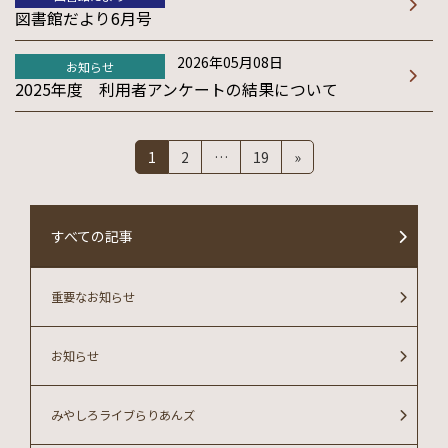
図書館だより6月号
2026年05月08日
お知らせ
2025年度 利用者アンケートの結果について
投
固
固
固
1
2
…
19
»
定
定
定
稿
ペ
ペ
ペ
ー
ー
ー
の
すべての記事
ジ
ジ
ジ
ペ
重要なお知らせ
ー
ジ
お知らせ
送
みやしろライブらりあんズ
り