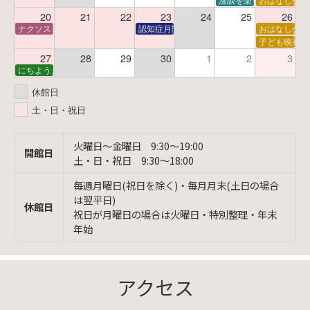
20
21
22
23
24
25
26
ナクソス音楽会 第6回 宇宙を感じるクラシック
認知症月間 特別映画会「調査屋マオさんの恋
おはなし会
子ども映画会
27
28
29
30
1
2
3
にちようえほん
休館日
土・日・祝日
火曜日〜金曜日 9:30〜19:00
開館日
土・日・祝日 9:30〜18:00
毎週月曜日(祝日を除く)・毎月月末(土日の場合
は翌平日)
休館日
祝日が月曜日の場合は火曜日・特別整理・年末
年始
アクセス