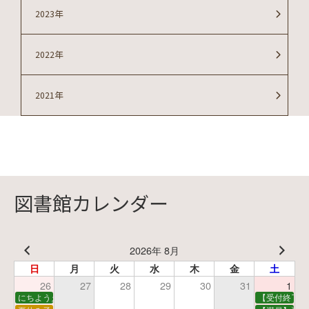
2023年
2022年
2021年
図書館カレンダー
2026年 8月
日
月
火
水
木
金
土
26
27
28
29
30
31
1
にちようえほん
【受付終了】