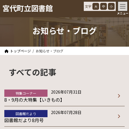
コ
ナ
宮代町立図書館
文字
大
中
小
ン
ビ
メニュー
テ
ゲ
ン
ー
ツ
シ
お知らせ・ブログ
へ
ョ
ス
ン
キ
に
ッ
移
トップページ
お知らせ・ブログ
プ
動
すべての記事
2026年07月31日
特集コーナー
8・9月の大特集【いきもの】
2026年07月28日
図書館だより
図書館だより8月号