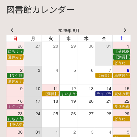
図書館カレンダー
2026年 8月
日
月
火
水
木
金
土
26
27
28
29
30
31
1
にちようえほん
【受付終了】
夏休み子ども映画会
【満員】夏休
どうわ
2
3
4
5
6
7
8
【受付終了】親子で挑戦！調べ学習ワークショップ
【満員】夏休み科学あそ
紙芝居と折り
夏休み子ども平和映画会
9
10
11
12
13
14
15
【満員】夏休みおはなし工作会
すいようえほん
ライブラリーシアター
夏休み親子で
16
17
18
19
20
21
22
ナクソス音楽会 第5回 NHK交響楽団創立100年
夏休み親子で
23
24
25
26
27
28
29
にちようえほん
どうわ
【申込受付中】ゆうべのこわ～いおはなし会
30
31
1
2
3
4
5
どうわ