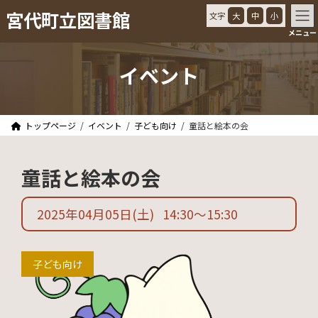
コ
ナ
宮代町立図書館
文字
大
中
小
ン
ビ
メニュー
テ
ゲ
ン
ー
ツ
シ
イベント
へ
ョ
ス
ン
キ
に
ッ
移
トップページ
イベント
子ども向け
童話と絵本の会
プ
動
童話と絵本の会
2025年04月05日
(土)
14:30
〜
15:30
子ども向け