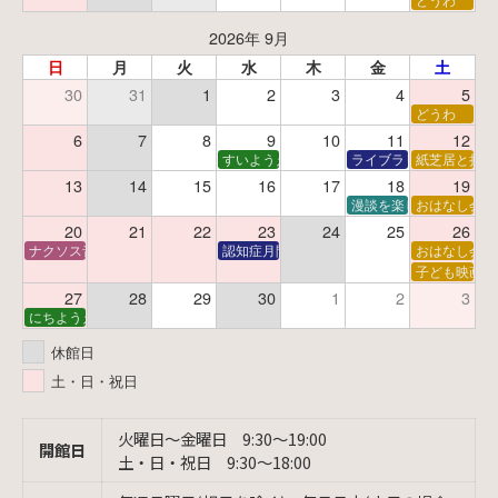
2026年 9月
日
月
火
水
木
金
土
30
31
1
2
3
4
5
どうわ
6
7
8
9
10
11
12
すいようえほん
ライブラリーシアター
紙芝居と折り
13
14
15
16
17
18
19
漫談を楽しむ会 ～漫談
おはなし会
20
21
22
23
24
25
26
ナクソス音楽会 第6回 宇宙を感じるクラシック
認知症月間 特別映画会「調査屋マオさんの恋
おはなし会
子ども映画会
27
28
29
30
1
2
3
にちようえほん
休館日
土・日・祝日
火曜日〜金曜日 9:30〜19:00
開館日
土・日・祝日 9:30〜18:00