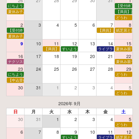
26
27
28
29
30
31
1
にちようえほん
【受付終了】
夏休み子ども映画会
【満員】夏休
どうわ
2
3
4
5
6
7
8
【受付終了】親子で挑戦！調べ学習ワークショップ
【満員】夏休み科学あそ
紙芝居と折り
夏休み子ども平和映画会
10
11
12
13
14
15
9
【満員】夏休みおはなし工作会
すいようえほん
ライブラリーシアター
夏休み親子で
16
17
18
19
20
21
22
ナクソス音楽会 第5回 NHK交響楽団創立100年
夏休み親子で
23
24
25
26
27
28
29
にちようえほん
どうわ
【申込受付中】ゆうべのこわ～いおはなし会
30
31
1
2
3
4
5
どうわ
2026年 9月
日
月
火
水
木
金
土
30
31
1
2
3
4
5
どうわ
6
7
8
9
10
11
12
すいようえほん
ライブラリーシアター
紙芝居と折り