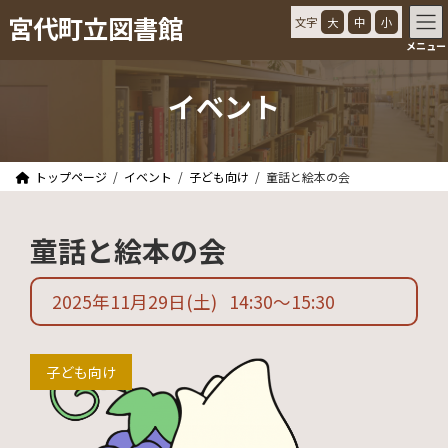
コ
ナ
宮代町立図書館
文字
大
中
小
ン
ビ
メニュー
テ
ゲ
ン
ー
ツ
シ
イベント
へ
ョ
ス
ン
キ
に
ッ
移
トップページ
イベント
子ども向け
童話と絵本の会
プ
動
童話と絵本の会
2025年11月29日
(土)
14:30
〜
15:30
子ども向け