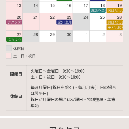
13
14
15
16
17
18
19
漫談を楽しむ会 ～漫談
おはなし会
20
21
22
23
24
25
26
ナクソス音楽会 第6回 宇宙を感じるクラシック
認知症月間 特別映画会「調査屋マオさんの恋
おはなし会
子ども映画会
27
28
29
30
1
2
3
にちようえほん
休館日
土・日・祝日
火曜日〜金曜日 9:30〜19:00
開館日
土・日・祝日 9:30〜18:00
毎週月曜日(祝日を除く)・毎月月末(土日の場合
は翌平日)
休館日
祝日が月曜日の場合は火曜日・特別整理・年末
年始