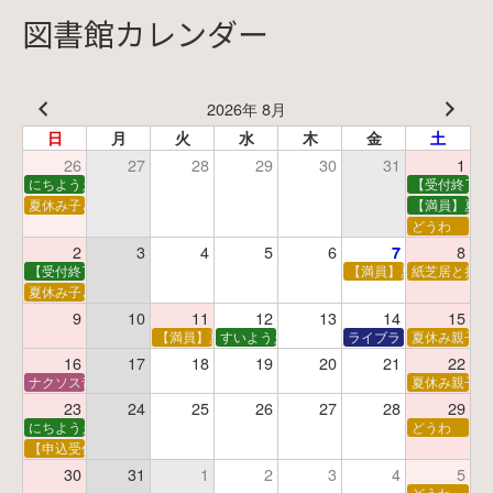
図書館カレンダー
2026年 8月
日
月
火
水
木
金
土
26
27
28
29
30
31
1
にちようえほん
【受付終了】
夏休み子ども映画会
【満員】夏休
どうわ
2
3
4
5
6
8
7
【受付終了】親子で挑戦！調べ学習ワークショップ
【満員】夏休み科学あそ
紙芝居と折り
夏休み子ども平和映画会
9
10
11
12
13
14
15
【満員】夏休みおはなし工作会
すいようえほん
ライブラリーシアター
夏休み親子で
16
17
18
19
20
21
22
ナクソス音楽会 第5回 NHK交響楽団創立100年
夏休み親子で
23
24
25
26
27
28
29
にちようえほん
どうわ
【申込受付中】ゆうべのこわ～いおはなし会
30
31
1
2
3
4
5
どうわ