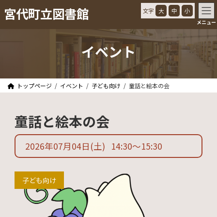
コ
ナ
宮代町立図書館
文字
大
中
小
ン
ビ
メニュー
テ
ゲ
ン
ー
ツ
シ
イベント
へ
ョ
ス
ン
キ
に
ッ
移
トップページ
イベント
子ども向け
童話と絵本の会
プ
動
童話と絵本の会
2026年07月04日
(土)
14:30
〜
15:30
子ども向け