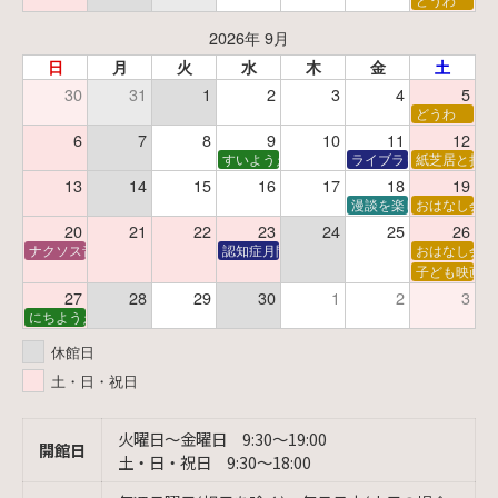
2026年 9月
日
月
火
水
木
金
土
30
31
1
2
3
4
5
どうわ
6
7
8
9
10
11
12
すいようえほん
ライブラリーシアター
紙芝居と折り
13
14
15
16
17
18
19
漫談を楽しむ会 ～漫談
おはなし会
20
21
22
23
24
25
26
ナクソス音楽会 第6回 宇宙を感じるクラシック
認知症月間 特別映画会「調査屋マオさんの恋
おはなし会
子ども映画会
27
28
29
30
1
2
3
にちようえほん
休館日
土・日・祝日
火曜日〜金曜日 9:30〜19:00
開館日
土・日・祝日 9:30〜18:00