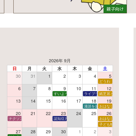
親子向け
2026年 9月
日
月
火
水
木
金
土
30
31
1
2
3
4
5
了】親子で挑戦！調べ学習ワークショップ
どうわ
夏休み読書感想文教室
6
7
8
9
10
11
12
すいようえほん
ライブラリーシアター
紙芝居と折り紙
13
14
15
16
17
18
19
学あそび教室
折り紙
漫談を楽しむ会 ～漫談DVD上
おはなし会
20
21
22
23
24
25
26
ナクソス音楽会 第6回 宇宙を感じるクラシック
認知症月間 特別映画会「調査屋マオさんの恋文」
おはなし会
ター
子で楽しむおはなしと映画の会
子ども映画会
27
28
29
30
1
2
3
子で楽しむおはなしと映画の会