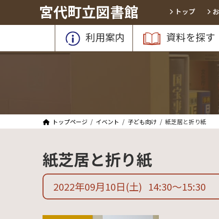
コ
ナ
宮代町立図書館
トップ
ン
ビ
テ
ゲ
利用案内
資料を探す
ン
ー
ツ
シ
へ
ョ
ス
ン
キ
に
ッ
移
プ
動
トップページ
イベント
子ども向け
紙芝居と折り紙
紙芝居と折り紙
2022年09月10日
(土)
14:30
〜
15:30