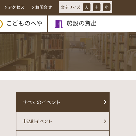
アクセス
お問合せ
文字
サイズ
大
中
小
こどものへや
施設の貸出
すべてのイベント
申込制イベント