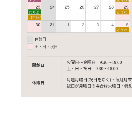
23
24
25
26
27
28
29
にちようえほん
どうわ
【申込受付中】ゆうべのこわ～いおはなし会
30
31
1
2
3
4
5
どうわ
休館日
土・日・祝日
火曜日〜金曜日 9:30〜19:00
開館日
土・日・祝日 9:30〜18:00
毎週月曜日(祝日を除く)・毎月月末
休館日
祝日が月曜日の場合は火曜日・特