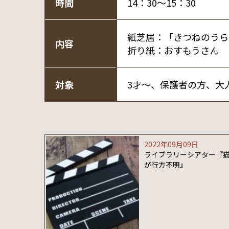
時間
14：30～15：30
紙芝居：「きつねのうら
内容
折り紙：おすもうさん
対象
3才～、保護者の方、大
2022年09月09日
ライブラリーシアター『
が行方不明』