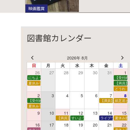
映画鑑賞
図書館カレンダー
2026年 8月
日
月
火
水
木
金
土
26
27
28
29
30
31
1
にちようえほん
【受付終
夏休み子ども映画会
【満員】
どうわ
2
3
4
5
6
7
8
【受付終了】親子で挑戦！調べ学習ワークショップ
【満員】夏休み科
紙芝居と
夏休み子ども平和映画会
9
10
11
12
13
14
15
【満員】夏休みおはなし工作会
すいようえほん
ライブラリーシア
夏休み親
16
17
18
19
20
21
22
ナクソス音楽会 第5回 NHK交響楽団創立100年
夏休み親