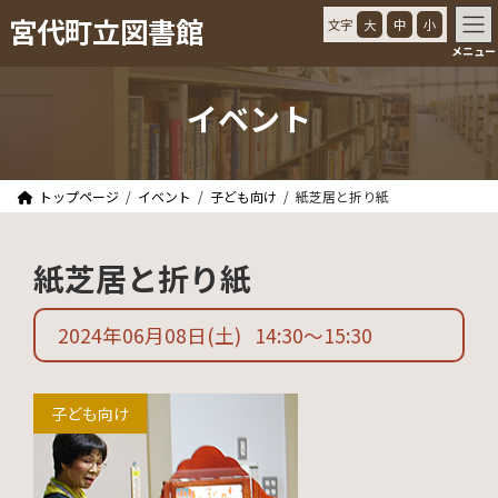
コ
ナ
宮代町立図書館
文字
大
中
小
ン
ビ
メニュー
テ
ゲ
ン
ー
ツ
シ
イベント
へ
ョ
ス
ン
キ
に
ッ
移
トップページ
イベント
子ども向け
紙芝居と折り紙
プ
動
紙芝居と折り紙
2024年06月08日
(土)
14:30
〜
15:30
子ども向け