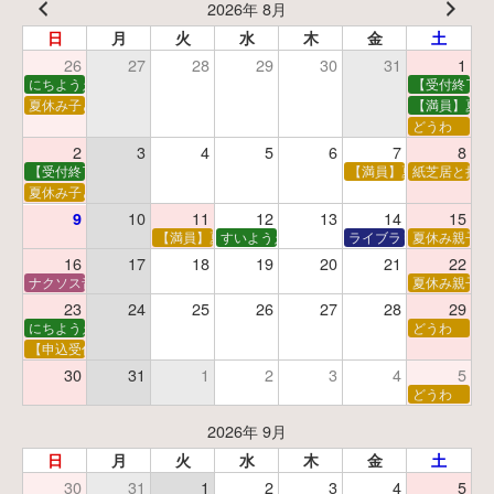
2026年 8月
日
月
火
水
木
金
土
26
27
28
29
30
31
1
にちようえほん
【受付終了】
夏休み子ども映画会
【満員】夏休
どうわ
2
3
4
5
6
7
8
【受付終了】親子で挑戦！調べ学習ワークショップ
【満員】夏休み科学あそ
紙芝居と折り
夏休み子ども平和映画会
10
11
12
13
14
15
9
【満員】夏休みおはなし工作会
すいようえほん
ライブラリーシアター
夏休み親子で
16
17
18
19
20
21
22
ナクソス音楽会 第5回 NHK交響楽団創立100年
夏休み親子で
23
24
25
26
27
28
29
にちようえほん
どうわ
【申込受付中】ゆうべのこわ～いおはなし会
30
31
1
2
3
4
5
どうわ
2026年 9月
日
月
火
水
木
金
土
30
31
1
2
3
4
5