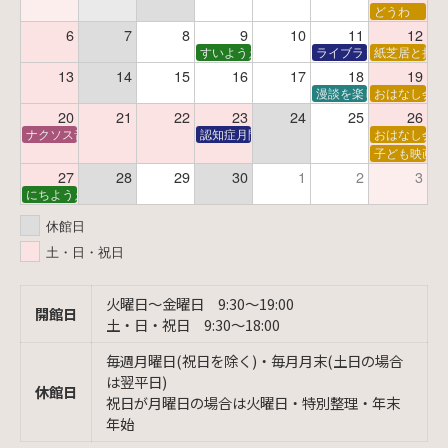
どうわ
6
7
8
9
10
11
12
すいようえほん
ライブラリーシアター
紙芝居と折り
13
14
15
16
17
18
19
漫談を楽しむ会 ～漫談
おはなし会
20
21
22
23
24
25
26
ナクソス音楽会 第6回 宇宙を感じるクラシック
認知症月間 特別映画会「調査屋マオさんの恋
おはなし会
子ども映画会
27
28
29
30
1
2
3
にちようえほん
休館日
土・日・祝日
火曜日〜金曜日 9:30〜19:00
開館日
土・日・祝日 9:30〜18:00
毎週月曜日(祝日を除く)・毎月月末(土日の場合
は翌平日)
休館日
祝日が月曜日の場合は火曜日・特別整理・年末
年始