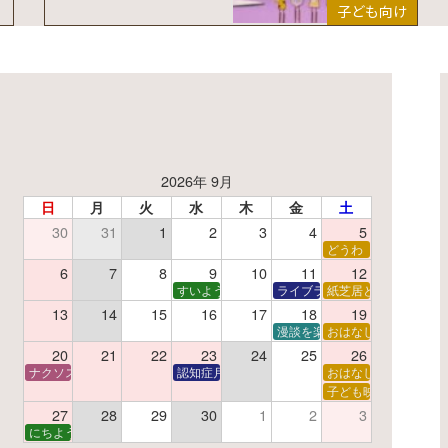
子ども向け
2026年 9月
日
月
火
水
木
金
土
30
31
1
2
3
4
5
了】親子で挑戦！調べ学習ワークショップ
どうわ
夏休み読書感想文教室
6
7
8
9
10
11
12
すいようえほん
ライブラリーシアター
紙芝居と折り紙
13
14
15
16
17
18
19
学あそび教室
折り紙
漫談を楽しむ会 ～漫談DVD上
おはなし会
20
21
22
23
24
25
26
ナクソス音楽会 第6回 宇宙を感じるクラシック
認知症月間 特別映画会「調査屋マオさんの恋文」
おはなし会
ター
子で楽しむおはなしと映画の会
子ども映画会
27
28
29
30
1
2
3
子で楽しむおはなしと映画の会
にちようえほん