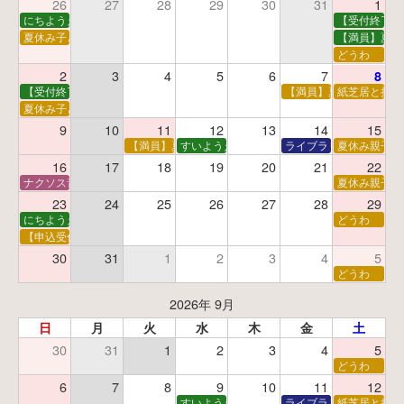
26
27
28
29
30
31
1
にちようえほん
【受付終了】
夏休み子ども映画会
【満員】夏休
どうわ
2
3
4
5
6
7
8
【受付終了】親子で挑戦！調べ学習ワークショップ
【満員】夏休み科学あそ
紙芝居と折り
夏休み子ども平和映画会
9
10
11
12
13
14
15
【満員】夏休みおはなし工作会
すいようえほん
ライブラリーシアター
夏休み親子で
16
17
18
19
20
21
22
ナクソス音楽会 第5回 NHK交響楽団創立100年
夏休み親子で
23
24
25
26
27
28
29
にちようえほん
どうわ
【申込受付中】ゆうべのこわ～いおはなし会
30
31
1
2
3
4
5
どうわ
2026年 9月
日
月
火
水
木
金
土
30
31
1
2
3
4
5
どうわ
6
7
8
9
10
11
12
すいようえほん
ライブラリーシアター
紙芝居と折り