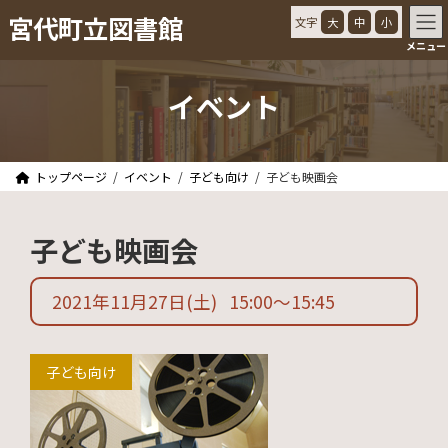
コ
ナ
宮代町立図書館
文字
大
中
小
ン
ビ
メニュー
テ
ゲ
ン
ー
ツ
シ
イベント
へ
ョ
ス
ン
キ
に
ッ
移
トップページ
イベント
子ども向け
子ども映画会
プ
動
子ども映画会
2021年11月27日
(土)
15:00
〜
15:45
子ども向け