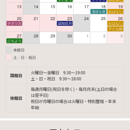
13
14
15
16
17
18
19
漫談を楽しむ会 ～漫談
おはなし会
20
21
22
23
24
25
26
ナクソス音楽会 第6回 宇宙を感じるクラシック
認知症月間 特別映画会「調査屋マオさんの恋
おはなし会
子ども映画会
27
28
29
30
1
2
3
にちようえほん
休館日
土・日・祝日
火曜日〜金曜日 9:30〜19:00
開館日
土・日・祝日 9:30〜18:00
毎週月曜日(祝日を除く)・毎月月末(土日の場合
は翌平日)
休館日
祝日が月曜日の場合は火曜日・特別整理・年末
年始