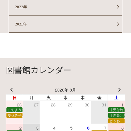
2022年
2021年
図書館カレンダー
2026年 8月
日
月
火
水
木
金
土
26
27
28
29
30
31
1
にちようえほん
【受付終了】
夏休み子ども映画会
【満員】夏休
どうわ
2
3
4
5
7
8
6