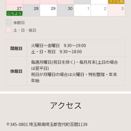
子ども映画会
27
28
29
30
1
2
3
にちようえほん
休館日
土・日・祝日
火曜日〜金曜日 9:30〜19:00
開館日
土・日・祝日 9:30〜18:00
毎週月曜日(祝日を除く)・毎月月末(土日の場合
は翌平日)
休館日
祝日が月曜日の場合は火曜日・特別整理・年末
年始
アクセス
〒345-0801 埼玉県南埼玉郡宮代町百間1139