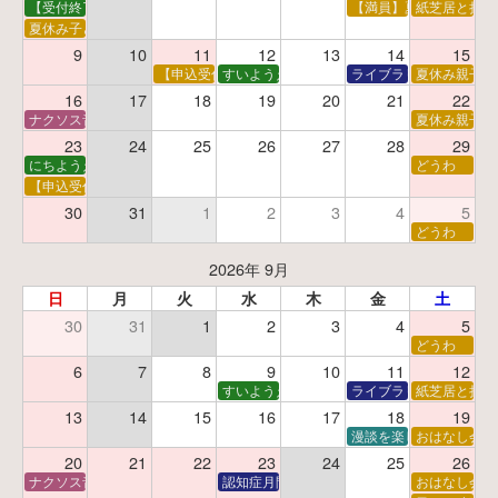
【受付終了】親子で挑戦！調べ学習ワークショップ
【満員】夏休み科学あそ
紙芝居と折り
夏休み子ども平和映画会
9
10
11
12
13
14
15
【申込受付中】夏休みおはなし工作会
すいようえほん
ライブラリーシアター
夏休み親子で
16
17
18
19
20
21
22
ナクソス音楽会 第5回 NHK交響楽団創立100年
夏休み親子で
23
24
25
26
27
28
29
にちようえほん
どうわ
【申込受付中】ゆうべのこわ～いおはなし会
30
31
1
2
3
4
5
どうわ
2026年 9月
日
月
火
水
木
金
土
30
31
1
2
3
4
5
どうわ
6
7
8
9
10
11
12
すいようえほん
ライブラリーシアター
紙芝居と折り
13
14
15
16
17
18
19
漫談を楽しむ会 ～漫談
おはなし会
20
21
22
23
24
25
26
ナクソス音楽会 第6回 宇宙を感じるクラシック
認知症月間 特別映画会「調査屋マオさんの恋
おはなし会