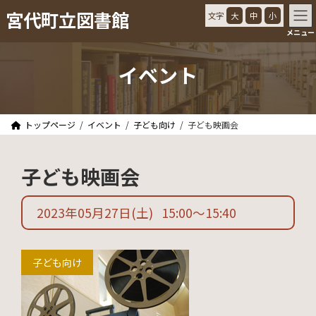
コ
ナ
宮代町立図書館
文字
大
中
小
ン
ビ
メニュー
テ
ゲ
ン
ー
ツ
シ
イベント
へ
ョ
ス
ン
キ
に
ッ
移
トップページ
イベント
子ども向け
子ども映画会
プ
動
子ども映画会
2023年05月27日
(土)
15:00
〜
15:40
子ども向け