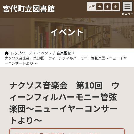
コ
ナ
宮代町立図書館
文字
大
中
小
ン
ビ
メニュー
テ
ゲ
ン
ー
ツ
シ
イベント
へ
ョ
ス
ン
キ
に
ッ
移
トップページ
イベント
音楽鑑賞
プ
動
ナクソス音楽会 第10回 ウィーンフィルハーモニー管弦楽団～ニューイヤ
ーコンサートより～
ナクソス音楽会 第10回 ウ
ィーンフィルハーモニー管弦
楽団～ニューイヤーコンサー
トより～