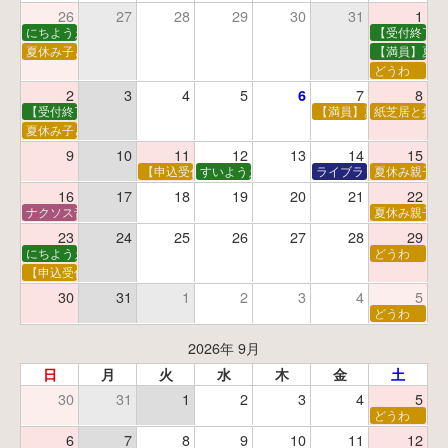
26
27
28
29
30
31
1
にちようえほん
【受付終了】
夏休み子ども映画会
【満員】夏休
どうわ
2
3
4
5
7
8
6
【受付終了】親子で挑戦！調べ学習ワークショップ
【満員】夏休み科学あそ
紙芝居と折り
夏休み子ども平和映画会
9
10
11
12
13
14
15
【申込受付中】夏休みおはなし工作会
すいようえほん
ライブラリーシアター
夏休み親子で
16
17
18
19
20
21
22
ナクソス音楽会 第5回 NHK交響楽団創立100年
夏休み親子で
23
24
25
26
27
28
29
にちようえほん
どうわ
【申込受付中】ゆうべのこわ～いおはなし会
30
31
1
2
3
4
5
どうわ
2026年 9月
日
月
火
水
木
金
土
30
31
1
2
3
4
5
どうわ
6
7
8
9
10
11
12