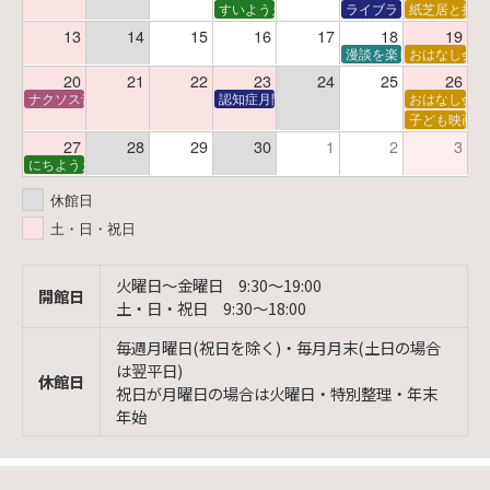
すいようえほん
ライブラリーシアター
紙芝居と折り
13
14
15
16
17
18
19
漫談を楽しむ会 ～漫談
おはなし会
20
21
22
23
24
25
26
ナクソス音楽会 第6回 宇宙を感じるクラシック
認知症月間 特別映画会「調査屋マオさんの恋
おはなし会
子ども映画会
27
28
29
30
1
2
3
にちようえほん
休館日
土・日・祝日
火曜日〜金曜日 9:30〜19:00
開館日
土・日・祝日 9:30〜18:00
毎週月曜日(祝日を除く)・毎月月末(土日の場合
は翌平日)
休館日
祝日が月曜日の場合は火曜日・特別整理・年末
年始