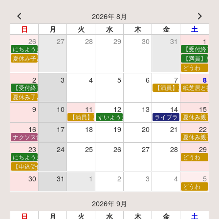
2026年 8月
日
月
火
水
木
金
土
26
27
28
29
30
31
1
にちようえほん
【受付終了】
夏休み子ども映画会
【満員】夏休
どうわ
2
3
4
5
6
7
8
【受付終了】親子で挑戦！調べ学習ワークショップ
【満員】夏休み科学あそ
紙芝居と折り
夏休み子ども平和映画会
9
10
11
12
13
14
15
【満員】夏休みおはなし工作会
すいようえほん
ライブラリーシアター
夏休み親子で
16
17
18
19
20
21
22
ナクソス音楽会 第5回 NHK交響楽団創立100年
夏休み親子で
23
24
25
26
27
28
29
にちようえほん
どうわ
【申込受付中】ゆうべのこわ～いおはなし会
30
31
1
2
3
4
5
どうわ
2026年 9月
日
月
火
水
木
金
土