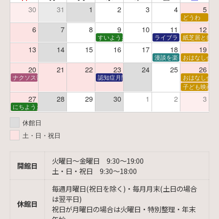
30
31
1
2
3
4
5
どうわ
6
7
8
9
10
11
12
すいようえほん
ライブラリーシアター
紙芝居と折り
13
14
15
16
17
18
19
漫談を楽しむ会 ～漫談
おはなし会
20
21
22
23
24
25
26
ナクソス音楽会 第6回 宇宙を感じるクラシック
認知症月間 特別映画会「調査屋マオさんの恋
おはなし会
子ども映画会
27
28
29
30
1
2
3
にちようえほん
休館日
土・日・祝日
火曜日〜金曜日 9:30〜19:00
開館日
土・日・祝日 9:30〜18:00
毎週月曜日(祝日を除く)・毎月月末(土日の場合
は翌平日)
休館日
祝日が月曜日の場合は火曜日・特別整理・年末