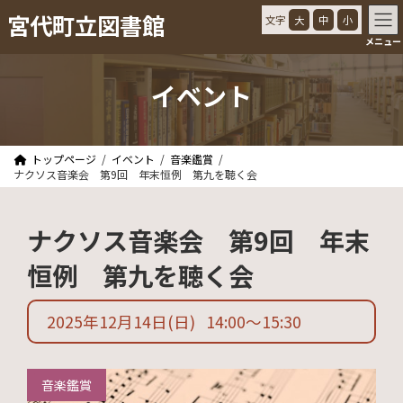
コ
ナ
宮代町立図書館
文字
大
中
小
ン
ビ
メニュー
テ
ゲ
ン
ー
ツ
シ
イベント
へ
ョ
ス
ン
キ
に
ッ
移
トップページ
イベント
音楽鑑賞
プ
動
ナクソス音楽会 第9回 年末恒例 第九を聴く会
ナクソス音楽会 第9回 年末
恒例 第九を聴く会
2025年12月14日
(日)
14:00
〜
15:30
音楽鑑賞