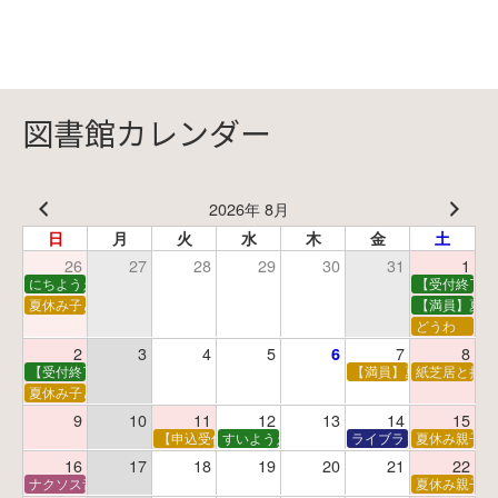
図書館カレンダー
2026年 8月
日
月
火
水
木
金
土
26
27
28
29
30
31
1
にちようえほん
【受付終了】
夏休み子ども映画会
【満員】夏休
どうわ
2
3
4
5
7
8
6
【受付終了】親子で挑戦！調べ学習ワークショップ
【満員】夏休み科学あそ
紙芝居と折り
夏休み子ども平和映画会
9
10
11
12
13
14
15
【申込受付中】夏休みおはなし工作会
すいようえほん
ライブラリーシアター
夏休み親子で
16
17
18
19
20
21
22
ナクソス音楽会 第5回 NHK交響楽団創立100年
夏休み親子で