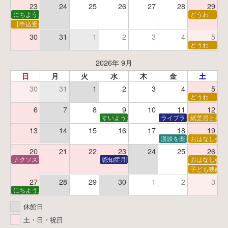
23
24
25
26
27
28
29
にちようえほん
どうわ
【申込受付中】ゆうべのこわ～いおはなし会
30
31
1
2
3
4
5
どうわ
2026年 9月
日
月
火
水
木
金
土
30
31
1
2
3
4
5
どうわ
6
7
8
9
10
11
12
すいようえほん
ライブラリーシアター
紙芝居と折り
13
14
15
16
17
18
19
漫談を楽しむ会 ～漫談
おはなし会
20
21
22
23
24
25
26
ナクソス音楽会 第6回 宇宙を感じるクラシック
認知症月間 特別映画会「調査屋マオさんの恋
おはなし会
子ども映画会
27
28
29
30
1
2
3
にちようえほん
休館日
土・日・祝日