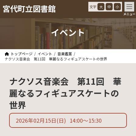
コ
ナ
宮代町立図書館
文字
大
中
小
ン
ビ
メニュー
テ
ゲ
ン
ー
ツ
シ
イベント
へ
ョ
ス
ン
キ
に
ッ
移
トップページ
イベント
音楽鑑賞
プ
動
ナクソス音楽会 第11回 華麗なるフィギュアスケートの世界
ナクソス音楽会 第11回 華
麗なるフィギュアスケートの
世界
2026年02月15日
(日)
14:00
〜
15:30