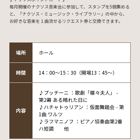
毎月開催のナクソス音楽会に参加して、スタンプを5個集める
と、「ナクソス・ミュージック・ライブラリー」の中から、
お好きな音楽を１曲流せるリクエスト券と交換できます。
場所
ホール
時間
14：00～15：30（開場13：45～）
♪プッチーニ ：歌劇「蝶々夫人」 -
第2幕 ある晴れた日に
♪ハチャトゥリアン ：仮面舞踏会 - 第
内容
1曲 ワルツ
♪ラフマニノフ ：ピアノ協奏曲第2番
ハ短調 他