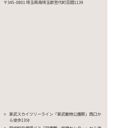
〒345-0801 埼玉県南埼玉郡宮代町百間1139
映会～
東武スカイツリーライン「東武動物公園駅」西口か
ら徒歩13分
宮代町内循環バス「図書館・保健センター」から徒