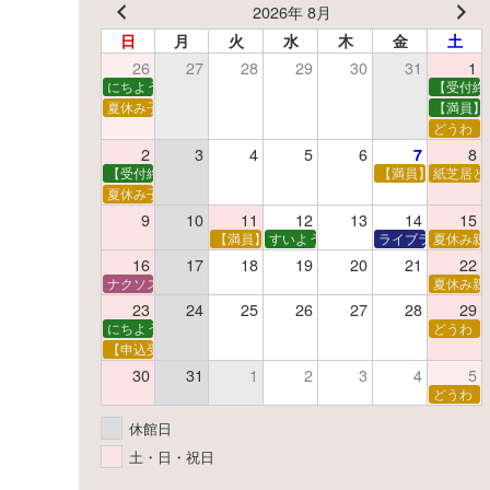
2026年 8月
日
月
火
水
木
金
土
26
27
28
29
30
31
1
にちようえほん
【受付終
夏休み子ども映画会
【満員】
どうわ
2
3
4
5
6
8
7
【受付終了】親子で挑戦！調べ学習ワークショップ
【満員】夏休み科
紙芝居と
夏休み子ども平和映画会
9
10
11
12
13
14
15
【満員】夏休みおはなし工作会
すいようえほん
ライブラリーシア
夏休み親
16
17
18
19
20
21
22
ナクソス音楽会 第5回 NHK交響楽団創立100年
夏休み親
23
24
25
26
27
28
29
にちようえほん
どうわ
【申込受付中】ゆうべのこわ～いおはなし会
30
31
1
2
3
4
5
どうわ
休館日
土・日・祝日