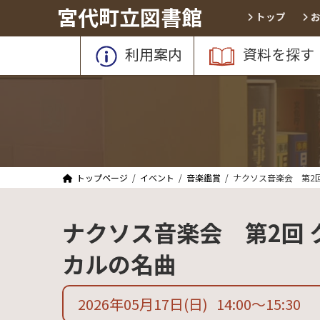
コ
ナ
宮代町立図書館
トップ
ン
ビ
テ
ゲ
利用案内
資料を探す
ン
ー
ツ
シ
へ
ョ
ス
ン
キ
に
ッ
移
プ
動
トップページ
イベント
音楽鑑賞
ナクソス音楽会 第2
ナクソス音楽会 第2回
カルの名曲
2026年05月17日
(日)
14:00
〜
15:30