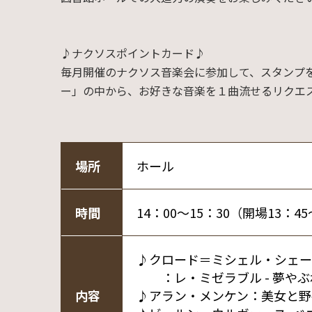
♪
ナクソスポイントカード♪
毎月開催のナクソス音楽会に参加して、スタンプ
ー」の中から、お好きな音楽を１曲流せるリクエ
場所
ホール
時間
14：00～15：30（開場13：4
♪クロード＝ミシェル・シェー
：レ・ミゼラブル - 夢やぶれ
内容
♪アラン・メンケン：美女と野獣