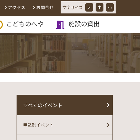
アクセス
お問合せ
文字
サイズ
大
中
小
こどものへや
施設の貸出
すべてのイベント
申込制イベント