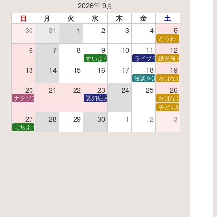
2026年 9月
日
月
火
水
木
金
土
30
31
1
2
3
4
5
了】親子で挑戦！調べ学習ワークショップ
どうわ
夏休み読書感想文教室
6
7
8
9
10
11
12
すいようえほん
ライブラリーシアター
紙芝居と折り紙
13
14
15
16
17
18
19
学あそび教室
折り紙
漫談を楽しむ会 ～漫談DVD上
おはなし会
20
21
22
23
24
25
26
ナクソス音楽会 第6回 宇宙を感じるクラシック
認知症月間 特別映画会「調査屋マオさんの恋文」
おはなし会
ター
子で楽しむおはなしと映画の会
子ども映画会
27
28
29
30
1
2
3
子で楽しむおはなしと映画の会
にちようえほん