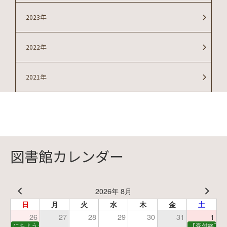
2023年
2022年
2021年
図書館カレンダー
2026年 8月
日
月
火
水
木
金
土
26
27
28
29
30
31
1
にちようえほん
【受付終了】