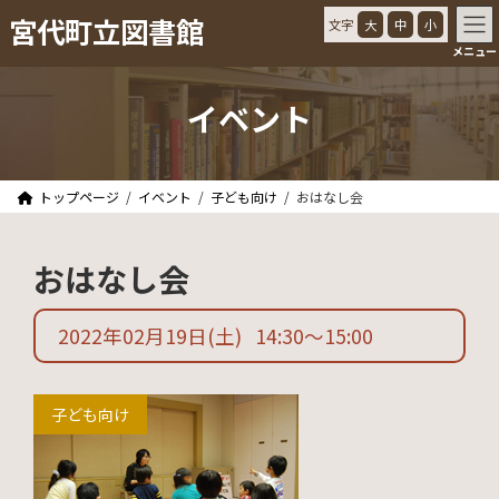
コ
ナ
宮代町立図書館
文字
大
中
小
ン
ビ
メニュー
テ
ゲ
ン
ー
ツ
シ
イベント
へ
ョ
ス
ン
キ
に
ッ
移
トップページ
イベント
子ども向け
おはなし会
プ
動
おはなし会
2022年02月19日
(土)
14:30
〜
15:00
子ども向け