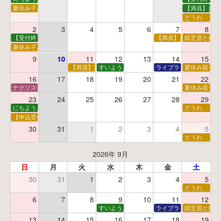
夏休み子ども映画会
【満員】夏休
どうわ
2
3
4
5
6
7
8
【受付終了】親子で挑戦！調べ学習ワークショップ
【満員】夏休み科学あそ
紙芝居と折り
夏休み子ども平和映画会
9
11
12
13
14
15
10
【満員】夏休みおはなし工作会
すいようえほん
ライブラリーシアター
夏休み親子で
16
17
18
19
20
21
22
ナクソス音楽会 第5回 NHK交響楽団創立100年
夏休み親子で
23
24
25
26
27
28
29
にちようえほん
どうわ
【申込受付中】ゆうべのこわ～いおはなし会
30
31
1
2
3
4
5
どうわ
2026年 9月
日
月
火
水
木
金
土
30
31
1
2
3
4
5
どうわ
6
7
8
9
10
11
12
すいようえほん
ライブラリーシアター
紙芝居と折り
13
14
15
16
17
18
19