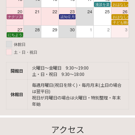
漫談を楽しむ会 ～漫談
おはなし会
20
21
22
23
24
25
26
ナクソス音楽会 第6回 宇宙を感じるクラシック
認知症月間 特別映画会「調査屋マオさんの恋
おはなし会
子ども映画会
27
28
29
30
1
2
3
にちようえほん
休館日
土・日・祝日
火曜日〜金曜日 9:30〜19:00
開館日
土・日・祝日 9:30〜18:00
毎週月曜日(祝日を除く)・毎月月末(土日の場合
は翌平日)
休館日
祝日が月曜日の場合は火曜日・特別整理・年末
年始
アクセス