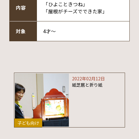
「ひよこときつね」
内容
「屋根がチーズでできた家」
対象
4才～
2022年02月12日
紙芝居と折り紙
子ども向け