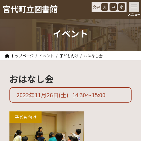
コ
ナ
宮代町立図書館
文字
大
中
小
ン
ビ
メニュー
テ
ゲ
ン
ー
ツ
シ
イベント
へ
ョ
ス
ン
キ
に
ッ
移
トップページ
イベント
子ども向け
おはなし会
プ
動
おはなし会
2022年11月26日
(土)
14:30
〜
15:00
子ども向け