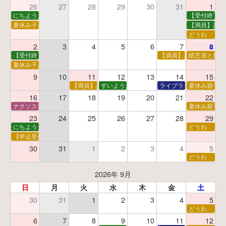
26
27
28
29
30
31
1
にちようえほん
【受付終了】
夏休み子ども映画会
【満員】夏休
どうわ
2
3
4
5
6
7
8
【受付終了】親子で挑戦！調べ学習ワークショップ
【満員】夏休み科学あそ
紙芝居と折り
夏休み子ども平和映画会
9
10
11
12
13
14
15
【満員】夏休みおはなし工作会
すいようえほん
ライブラリーシアター
夏休み親子で
16
17
18
19
20
21
22
ナクソス音楽会 第5回 NHK交響楽団創立100年
夏休み親子で
23
24
25
26
27
28
29
にちようえほん
どうわ
【申込受付中】ゆうべのこわ～いおはなし会
30
31
1
2
3
4
5
どうわ
2026年 9月
日
月
火
水
木
金
土
30
31
1
2
3
4
5
どうわ
6
7
8
9
10
11
12