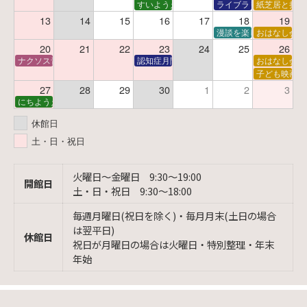
すいようえほん
ライブラリーシアター
紙芝居と折り
13
14
15
16
17
18
19
漫談を楽しむ会 ～漫談
おはなし会
20
21
22
23
24
25
26
ナクソス音楽会 第6回 宇宙を感じるクラシック
認知症月間 特別映画会「調査屋マオさんの恋
おはなし会
子ども映画会
27
28
29
30
1
2
3
にちようえほん
休館日
土・日・祝日
火曜日〜金曜日 9:30〜19:00
開館日
土・日・祝日 9:30〜18:00
毎週月曜日(祝日を除く)・毎月月末(土日の場合
は翌平日)
休館日
祝日が月曜日の場合は火曜日・特別整理・年末
年始