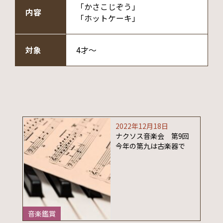
「かさこじぞう」
内容
「ホットケーキ」
対象
4才～
2022年12月18日
ナクソス音楽会 第9回
今年の第九は古楽器で
音楽鑑賞