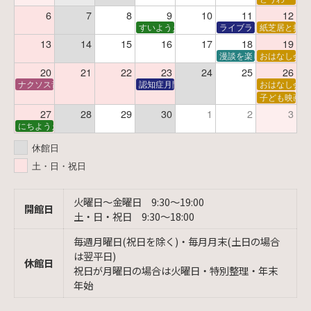
6
7
8
9
10
11
12
すいようえほん
ライブラリーシアター
紙芝居と折り
13
14
15
16
17
18
19
漫談を楽しむ会 ～漫談
おはなし会
20
21
22
23
24
25
26
ナクソス音楽会 第6回 宇宙を感じるクラシック
認知症月間 特別映画会「調査屋マオさんの恋
おはなし会
子ども映画会
27
28
29
30
1
2
3
にちようえほん
休館日
土・日・祝日
火曜日〜金曜日 9:30〜19:00
開館日
土・日・祝日 9:30〜18:00
毎週月曜日(祝日を除く)・毎月月末(土日の場合
は翌平日)
休館日
祝日が月曜日の場合は火曜日・特別整理・年末
年始