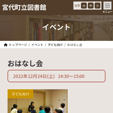
コ
ナ
宮代町立図書館
文字
大
中
小
ン
ビ
メニュー
テ
ゲ
ン
ー
ツ
シ
イベント
へ
ョ
ス
ン
キ
に
ッ
移
トップページ
イベント
子ども向け
おはなし会
プ
動
おはなし会
2022年12月24日
(土)
14:30
〜
15:00
子ども向け