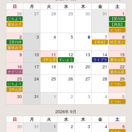
日
月
火
水
木
金
土
26
27
28
29
30
31
1
にちようえほん
【受付終了】
夏休み子ども映画会
【満員】夏休
どうわ
2
3
4
5
7
8
6
【受付終了】親子で挑戦！調べ学習ワークショップ
【満員】夏休み科学あそ
紙芝居と折り
夏休み子ども平和映画会
9
10
11
12
13
14
15
【申込受付中】夏休みおはなし工作会
すいようえほん
ライブラリーシアター
夏休み親子で
16
17
18
19
20
21
22
ナクソス音楽会 第5回 NHK交響楽団創立100年
夏休み親子で
23
24
25
26
27
28
29
にちようえほん
どうわ
【申込受付中】ゆうべのこわ～いおはなし会
30
31
1
2
3
4
5
どうわ
2026年 9月
日
月
火
水
木
金
土
30
31
1
2
3
4
5
どうわ