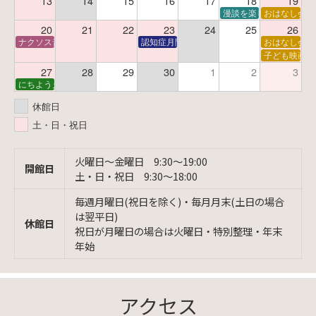
13
14
15
16
17
18
19
漫談を楽しむ会 ～漫談
おはなし会
20
21
22
23
24
25
26
ナクソス音楽会 第6回 宇宙を感じるクラシック
認知症月間 特別映画会「調査屋マオさんの恋
おはなし会
子ども映画会
27
28
29
30
1
2
3
にちようえほん
休館日
土・日・祝日
火曜日〜金曜日 9:30〜19:00
開館日
土・日・祝日 9:30〜18:00
毎週月曜日(祝日を除く)・毎月月末(土日の場合
は翌平日)
休館日
祝日が月曜日の場合は火曜日・特別整理・年末
年始
アクセス