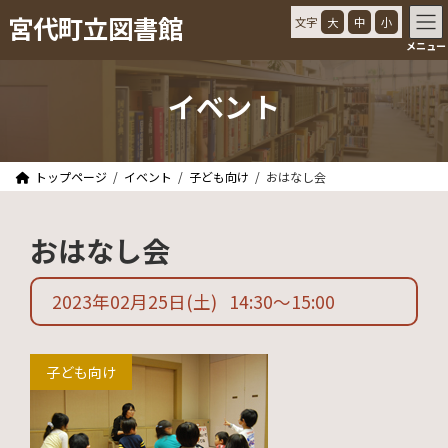
コ
ナ
宮代町立図書館
文字
大
中
小
ン
ビ
メニュー
テ
ゲ
ン
ー
ツ
シ
イベント
へ
ョ
ス
ン
キ
に
ッ
移
トップページ
イベント
子ども向け
おはなし会
プ
動
おはなし会
2023年02月25日
(土)
14:30
〜
15:00
子ども向け