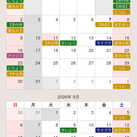
にちようえほん
【受付終了】
夏休み子ども映画会
【満員】夏休
どうわ
2
3
4
5
6
8
7
【受付終了】親子で挑戦！調べ学習ワークショップ
【満員】夏休み科学あそ
紙芝居と折り
夏休み子ども平和映画会
9
10
11
12
13
14
15
【申込受付中】夏休みおはなし工作会
すいようえほん
ライブラリーシアター
夏休み親子で
16
17
18
19
20
21
22
ナクソス音楽会 第5回 NHK交響楽団創立100年
夏休み親子で
23
24
25
26
27
28
29
にちようえほん
どうわ
【申込受付中】ゆうべのこわ～いおはなし会
30
31
1
2
3
4
5
どうわ
2026年 9月
日
月
火
水
木
金
土
30
31
1
2
3
4
5
どうわ
6
7
8
9
10
11
12
すいようえほん
ライブラリーシアター
紙芝居と折り