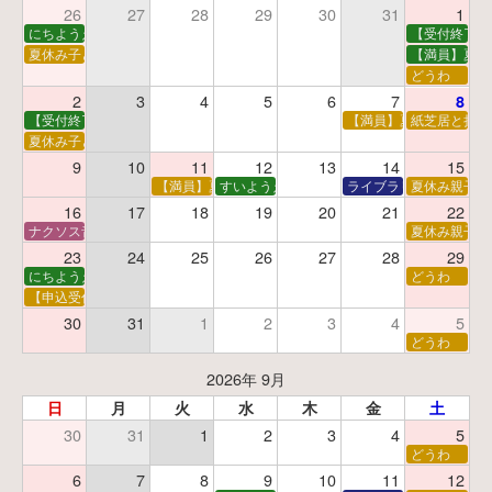
26
27
28
29
30
31
1
にちようえほん
【受付終了】
夏休み子ども映画会
【満員】夏休
どうわ
2
3
4
5
6
7
8
【受付終了】親子で挑戦！調べ学習ワークショップ
【満員】夏休み科学あそ
紙芝居と折り
夏休み子ども平和映画会
9
10
11
12
13
14
15
【満員】夏休みおはなし工作会
すいようえほん
ライブラリーシアター
夏休み親子で
16
17
18
19
20
21
22
ナクソス音楽会 第5回 NHK交響楽団創立100年
夏休み親子で
23
24
25
26
27
28
29
にちようえほん
どうわ
【申込受付中】ゆうべのこわ～いおはなし会
30
31
1
2
3
4
5
どうわ
2026年 9月
日
月
火
水
木
金
土
30
31
1
2
3
4
5
どうわ
6
7
8
9
10
11
12