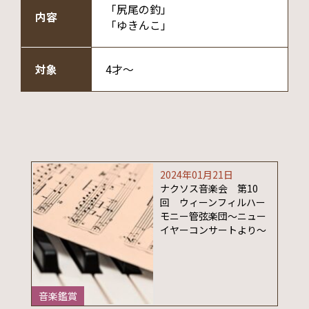
「尻尾の釣」
内容
「ゆきんこ」
対象
4才～
2024年01月21日
ナクソス音楽会 第10
回 ウィーンフィルハー
モニー管弦楽団～ニュー
イヤーコンサートより～
音楽鑑賞