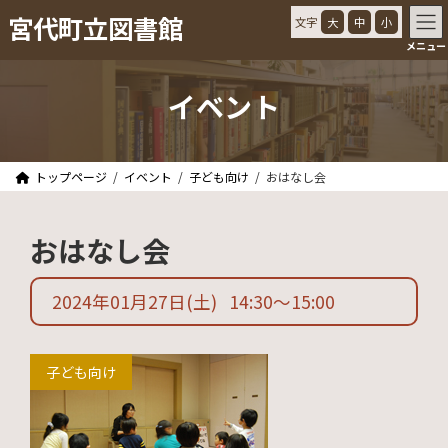
コ
ナ
宮代町立図書館
文字
大
中
小
ン
ビ
メニュー
テ
ゲ
ン
ー
ツ
シ
イベント
へ
ョ
ス
ン
キ
に
ッ
移
トップページ
イベント
子ども向け
おはなし会
プ
動
おはなし会
2024年01月27日
(土)
14:30
〜
15:00
子ども向け