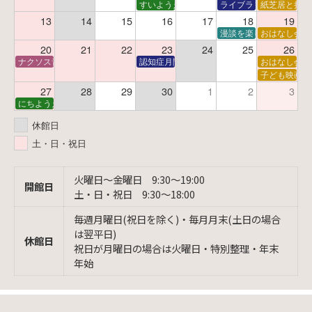
すいようえほん
ライブラリーシアター
紙芝居と折り
13
14
15
16
17
18
19
漫談を楽しむ会 ～漫談
おはなし会
20
21
22
23
24
25
26
ナクソス音楽会 第6回 宇宙を感じるクラシック
認知症月間 特別映画会「調査屋マオさんの恋
おはなし会
子ども映画会
27
28
29
30
1
2
3
にちようえほん
休館日
土・日・祝日
火曜日〜金曜日 9:30〜19:00
開館日
土・日・祝日 9:30〜18:00
毎週月曜日(祝日を除く)・毎月月末(土日の場合
は翌平日)
休館日
祝日が月曜日の場合は火曜日・特別整理・年末
年始