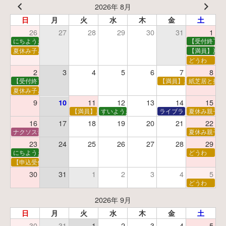
2026年 8月
日
月
火
水
木
金
土
26
27
28
29
30
31
1
にちようえほん
【受付終了】
夏休み子ども映画会
【満員】夏休
どうわ
2
3
4
5
6
7
8
【受付終了】親子で挑戦！調べ学習ワークショップ
【満員】夏休み科学あそ
紙芝居と折り
夏休み子ども平和映画会
9
11
12
13
14
15
10
【満員】夏休みおはなし工作会
すいようえほん
ライブラリーシアター
夏休み親子で
16
17
18
19
20
21
22
ナクソス音楽会 第5回 NHK交響楽団創立100年
夏休み親子で
23
24
25
26
27
28
29
にちようえほん
どうわ
【申込受付中】ゆうべのこわ～いおはなし会
30
31
1
2
3
4
5
どうわ
2026年 9月
日
月
火
水
木
金
土
30
31
1
2
3
4
5