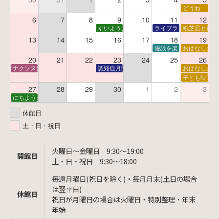
どうわ
6
7
8
9
10
11
12
すいようえほん
ライブラリーシアター
紙芝居と折り
13
14
15
16
17
18
19
漫談を楽しむ会 ～漫談
おはなし会
20
21
22
23
24
25
26
ナクソス音楽会 第6回 宇宙を感じるクラシック
認知症月間 特別映画会「調査屋マオさんの恋
おはなし会
子ども映画会
27
28
29
30
1
2
3
にちようえほん
休館日
土・日・祝日
火曜日〜金曜日 9:30〜19:00
開館日
土・日・祝日 9:30〜18:00
毎週月曜日(祝日を除く)・毎月月末(土日の場合
は翌平日)
休館日
祝日が月曜日の場合は火曜日・特別整理・年末
年始