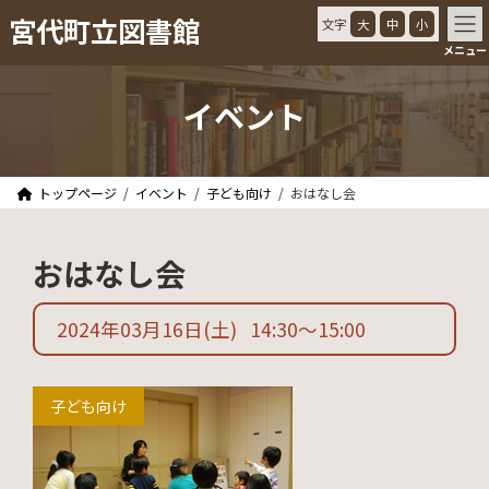
コ
ナ
宮代町立図書館
文字
大
中
小
ン
ビ
メニュー
テ
ゲ
ン
ー
ツ
シ
イベント
へ
ョ
ス
ン
キ
に
ッ
移
トップページ
イベント
子ども向け
おはなし会
プ
動
おはなし会
2024年03月16日
(土)
14:30
〜
15:00
子ども向け