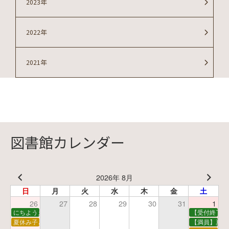
2023年
2022年
2021年
図書館カレンダー
2026年 8月
日
月
火
水
木
金
土
26
27
28
29
30
31
1
にちようえほん
【受付終了】
夏休み子ども映画会
【満員】夏休