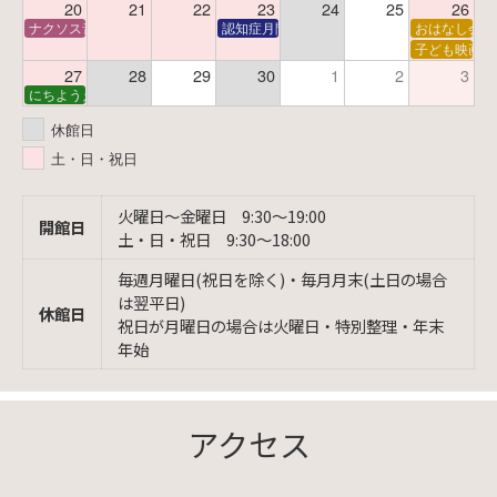
20
21
22
23
24
25
26
ナクソス音楽会 第6回 宇宙を感じるクラシック
認知症月間 特別映画会「調査屋マオさんの恋
おはなし会
子ども映画会
27
28
29
30
1
2
3
にちようえほん
休館日
土・日・祝日
火曜日〜金曜日 9:30〜19:00
開館日
土・日・祝日 9:30〜18:00
毎週月曜日(祝日を除く)・毎月月末(土日の場合
は翌平日)
休館日
祝日が月曜日の場合は火曜日・特別整理・年末
年始
アクセス