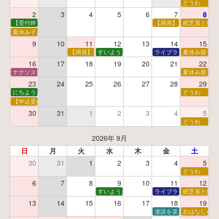
どうわ
2
3
4
5
6
7
8
【受付終了】親子で挑戦！調べ学習ワークショップ
【満員】夏休み科学あそ
紙芝居と折り
夏休み子ども平和映画会
9
10
11
12
13
14
15
【満員】夏休みおはなし工作会
すいようえほん
ライブラリーシアター
夏休み親子で
16
17
18
19
20
21
22
ナクソス音楽会 第5回 NHK交響楽団創立100年
夏休み親子で
23
24
25
26
27
28
29
にちようえほん
どうわ
【申込受付中】ゆうべのこわ～いおはなし会
30
31
1
2
3
4
5
どうわ
2026年 9月
日
月
火
水
木
金
土
30
31
1
2
3
4
5
どうわ
6
7
8
9
10
11
12
すいようえほん
ライブラリーシアター
紙芝居と折り
13
14
15
16
17
18
19
漫談を楽しむ会 ～漫談
おはなし会