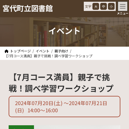
コ
ナ
宮代町立図書館
文字
大
中
小
ン
ビ
メニュー
テ
ゲ
ン
ー
ツ
シ
イベント
へ
ョ
ス
ン
キ
に
ッ
移
トップページ
イベント
親子向け
プ
動
【7月コース満員】親子で挑戦！調べ学習ワークショップ
【7月コース満員】親子で挑
戦！調べ学習ワークショップ
2024年07月20日
(土)
〜2024年07月21日
(日)
14:00
〜
16:00