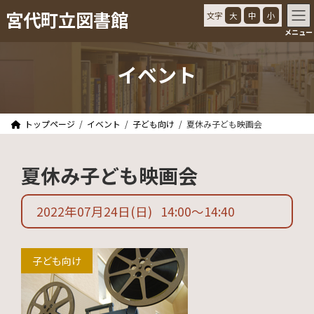
コ
ナ
宮代町立図書館
文字
大
中
小
ン
ビ
メニュー
テ
ゲ
ン
ー
ツ
シ
イベント
へ
ョ
ス
ン
キ
に
ッ
移
トップページ
イベント
子ども向け
夏休み子ども映画会
プ
動
夏休み子ども映画会
2022年07月24日
(日)
14:00
〜
14:40
子ども向け