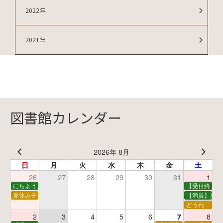
2022年
2021年
図書館カレンダー
2026年 8月
日
月
火
水
木
金
土
26
27
28
29
30
31
1
にちようえほん
【受付終了】
夏休み子ども映画会
【満員】夏休
どうわ
2
3
4
5
6
8
7