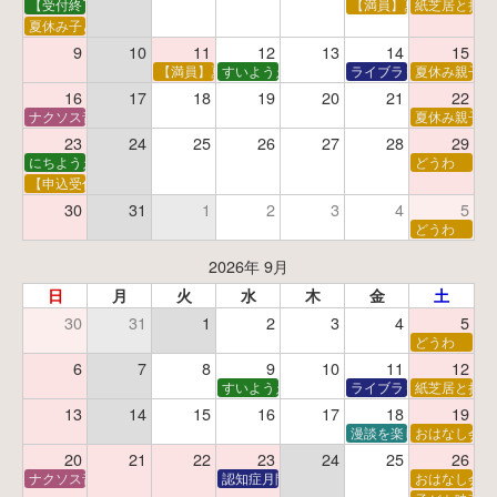
【受付終了】親子で挑戦！調べ学習ワークショップ
【満員】夏休み科学あそ
紙芝居と折り
夏休み子ども平和映画会
9
10
11
12
13
14
15
【満員】夏休みおはなし工作会
すいようえほん
ライブラリーシアター
夏休み親子で
16
17
18
19
20
21
22
ナクソス音楽会 第5回 NHK交響楽団創立100年
夏休み親子で
23
24
25
26
27
28
29
にちようえほん
どうわ
【申込受付中】ゆうべのこわ～いおはなし会
30
31
1
2
3
4
5
どうわ
2026年 9月
日
月
火
水
木
金
土
30
31
1
2
3
4
5
どうわ
6
7
8
9
10
11
12
すいようえほん
ライブラリーシアター
紙芝居と折り
13
14
15
16
17
18
19
漫談を楽しむ会 ～漫談
おはなし会
20
21
22
23
24
25
26
ナクソス音楽会 第6回 宇宙を感じるクラシック
認知症月間 特別映画会「調査屋マオさんの恋
おはなし会