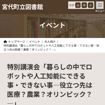
コ
ナ
宮代町立図書館
文字
大
中
小
ン
ビ
メニュー
テ
ゲ
ン
ー
ツ
シ
イベント
へ
ョ
ス
ン
キ
に
ッ
移
トップページ
イベント
大人向け
プ
動
特別講演会「暮らしの中でロボットや人工知能にできる事・できない事―役
立つ先は医療？農業？オリンピック？―」
特別講演会「暮らしの中でロ
ボットや人工知能にできる
事・できない事―役立つ先は
医療？農業？オリンピック？
―」