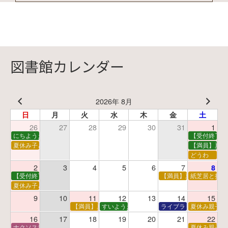
図書館カレンダー
2026年 8月
日
月
火
水
木
金
土
26
27
28
29
30
31
1
にちようえほん
【受付終了】
夏休み子ども映画会
【満員】夏休
どうわ
2
3
4
5
6
7
8
【受付終了】親子で挑戦！調べ学習ワークショップ
【満員】夏休み科学あそ
紙芝居と折り
夏休み子ども平和映画会
9
10
11
12
13
14
15
【満員】夏休みおはなし工作会
すいようえほん
ライブラリーシアター
夏休み親子で
16
17
18
19
20
21
22
ナクソス音楽会 第5回 NHK交響楽団創立100年
夏休み親子で