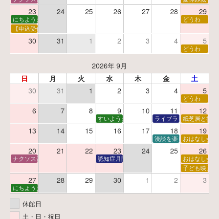
23
24
25
26
27
28
29
にちようえほん
どうわ
【申込受付中】ゆうべのこわ～いおはなし会
30
31
1
2
3
4
5
どうわ
2026年 9月
日
月
火
水
木
金
土
30
31
1
2
3
4
5
どうわ
6
7
8
9
10
11
12
すいようえほん
ライブラリーシアター
紙芝居と折り
13
14
15
16
17
18
19
漫談を楽しむ会 ～漫談
おはなし会
20
21
22
23
24
25
26
ナクソス音楽会 第6回 宇宙を感じるクラシック
認知症月間 特別映画会「調査屋マオさんの恋
おはなし会
子ども映画会
27
28
29
30
1
2
3
にちようえほん
休館日
土・日・祝日