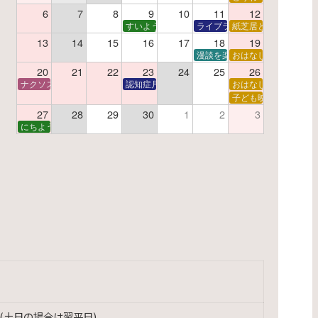
夏休み読書感想文教室
6
7
8
9
10
11
12
すいようえほん
ライブラリーシアター
紙芝居と折り紙
13
14
15
16
17
18
19
学あそび教室
折り紙
漫談を楽しむ会 ～漫談DVD上
おはなし会
20
21
22
23
24
25
26
ナクソス音楽会 第6回 宇宙を感じるクラシック
認知症月間 特別映画会「調査屋マオさんの恋文」
おはなし会
ター
子で楽しむおはなしと映画の会
子ども映画会
27
28
29
30
1
2
3
子で楽しむおはなしと映画の会
にちようえほん
(土日の場合は翌平日)