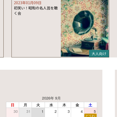
2023年01月09日
初笑い！昭和の名人芸を聴
く会
大人向け
2026年 9月
日
月
火
水
木
金
土
30
31
1
2
3
4
5
了】親子で挑戦！調べ学習ワークショップ
どうわ