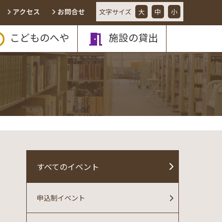
アクセス
お問合せ
文字
サイズ
大
中
小
こどものへや
施設の貸出
すべてのイベント
申込制イベント