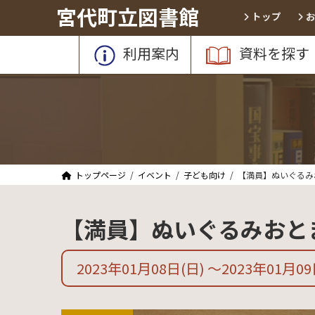
コ
ナ
宮代町立図書館
トップ
ン
ビ
テ
ゲ
利用案内
資料を探す
ン
ー
ツ
シ
へ
ョ
ス
ン
キ
に
ッ
移
プ
動
トップページ
イベント
子ども向け
【満員】ぬいぐるみ
【満員】ぬいぐるみおと
2023年01月08日
(日)
〜2023年01月0