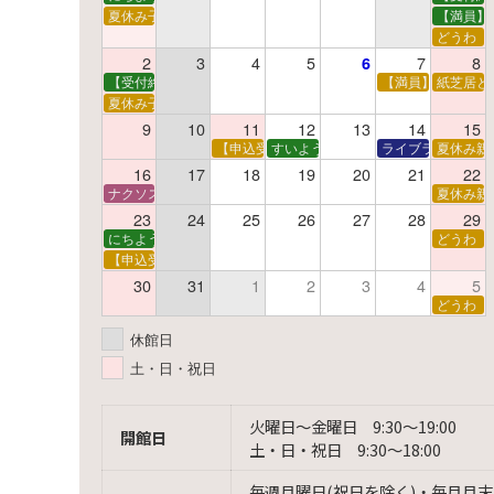
夏休み子ども映画会
【満員】
どうわ
2
3
4
5
7
8
6
【受付終了】親子で挑戦！調べ学習ワークショップ
【満員】夏休み科
紙芝居と
夏休み子ども平和映画会
9
10
11
12
13
14
15
【申込受付中】夏休みおはなし工作会
すいようえほん
ライブラリーシア
夏休み親
16
17
18
19
20
21
22
ナクソス音楽会 第5回 NHK交響楽団創立100年
夏休み親
23
24
25
26
27
28
29
にちようえほん
どうわ
【申込受付中】ゆうべのこわ～いおはなし会
30
31
1
2
3
4
5
どうわ
休館日
土・日・祝日
火曜日〜金曜日 9:30〜19:00
開館日
土・日・祝日 9:30〜18:00
毎週月曜日(祝日を除く)・毎月月末