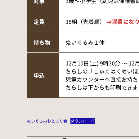
対象
3歳～小学生（幼児は保護者
定員
15組（先着順）
⇒満員にな
持ち物
ぬいぐるみ１体
12月10日(土) 9時30分 ～ 12
ちらしの「しゅくはくめいぼ
申込
児童カウンターへ直接お持ち
ちらしは下からも印刷できま
ぬいぐるみおとまり会
ダウンロード