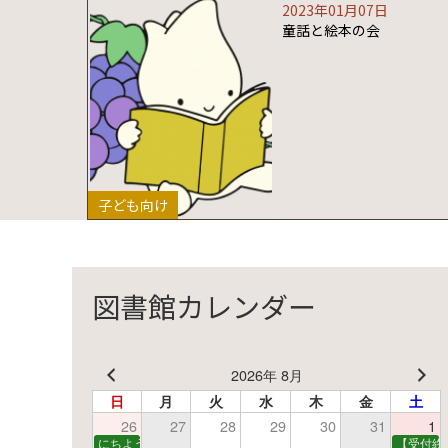
2023年01月07日
童話と絵本の会
子ども向け
図書館カレンダー
2026年 8月
日
月
火
水
木
金
土
26
27
28
29
30
31
1
にちようえほん
【受付終