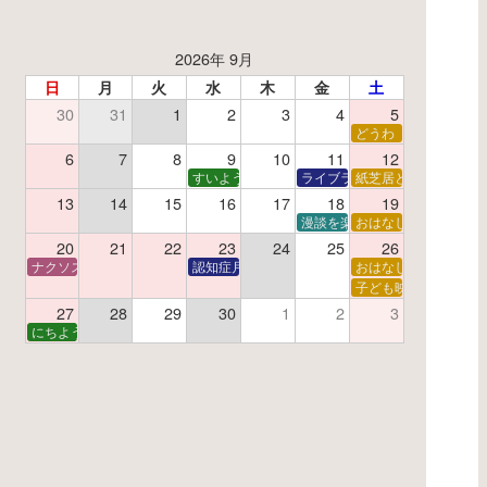
2026年 9月
日
月
火
水
木
金
土
30
31
1
2
3
4
5
了】親子で挑戦！調べ学習ワークショップ
どうわ
夏休み読書感想文教室
6
7
8
9
10
11
12
すいようえほん
ライブラリーシアター
紙芝居と折り紙
13
14
15
16
17
18
19
学あそび教室
折り紙
漫談を楽しむ会 ～漫談DVD上
おはなし会
20
21
22
23
24
25
26
ナクソス音楽会 第6回 宇宙を感じるクラシック
認知症月間 特別映画会「調査屋マオさんの恋文」
おはなし会
ター
子で楽しむおはなしと映画の会
子ども映画会
27
28
29
30
1
2
3
子で楽しむおはなしと映画の会
にちようえほん