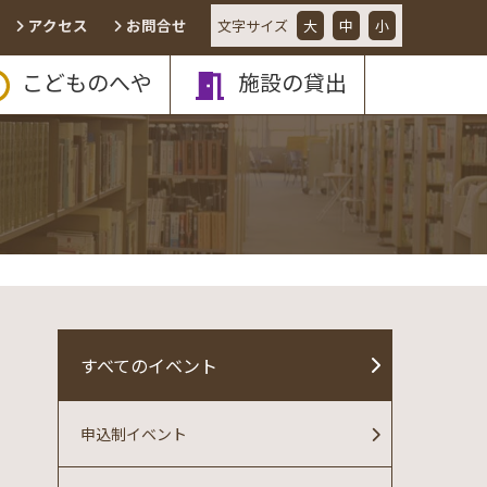
アクセス
お問合せ
文字
サイズ
大
中
小
こどものへや
施設の貸出
すべてのイベント
申込制イベント