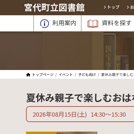
コ
ナ
宮代町立図書館
トップ
ン
ビ
テ
ゲ
利用案内
資料を探す
ン
ー
ツ
シ
へ
ョ
ス
ン
キ
に
ッ
移
プ
動
トップページ
イベント
子ども向け
夏休み親子で楽しむ
夏休み親子で楽しむおは
2026年08月15日
(土)
14:30
〜
15:30