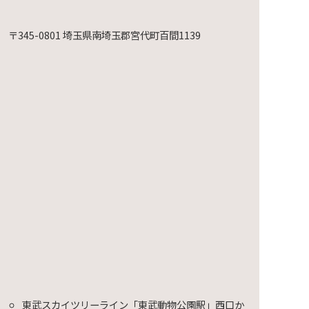
〒345-0801 埼玉県南埼玉郡宮代町百間1139
映会～
東武スカイツリーライン「東武動物公園駅」西口か