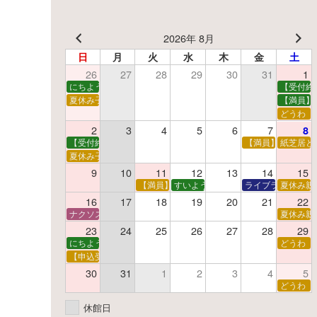
2026年 8月
日
月
火
水
木
金
土
26
27
28
29
30
31
1
にちようえほん
【受付終
夏休み子ども映画会
【満員】
どうわ
2
3
4
5
6
7
8
【受付終了】親子で挑戦！調べ学習ワークショップ
【満員】夏休み科
紙芝居と
夏休み子ども平和映画会
9
10
11
12
13
14
15
【満員】夏休みおはなし工作会
すいようえほん
ライブラリーシア
夏休み親
16
17
18
19
20
21
22
ナクソス音楽会 第5回 NHK交響楽団創立100年
夏休み親
23
24
25
26
27
28
29
にちようえほん
どうわ
【申込受付中】ゆうべのこわ～いおはなし会
30
31
1
2
3
4
5
どうわ
休館日