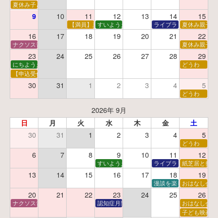
夏休み子ども平和映画会
10
11
12
13
14
15
9
【満員】夏休みおはなし工作会
すいようえほん
ライブラリーシアター
夏休み親子で
16
17
18
19
20
21
22
ナクソス音楽会 第5回 NHK交響楽団創立100年
夏休み親子で
23
24
25
26
27
28
29
にちようえほん
どうわ
【申込受付中】ゆうべのこわ～いおはなし会
30
31
1
2
3
4
5
どうわ
2026年 9月
日
月
火
水
木
金
土
30
31
1
2
3
4
5
どうわ
6
7
8
9
10
11
12
すいようえほん
ライブラリーシアター
紙芝居と折り
13
14
15
16
17
18
19
漫談を楽しむ会 ～漫談
おはなし会
20
21
22
23
24
25
26
ナクソス音楽会 第6回 宇宙を感じるクラシック
認知症月間 特別映画会「調査屋マオさんの恋
おはなし会
子ども映画会