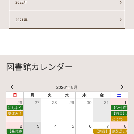
2022年
2021年
図書館カレンダー
2026年 8月
日
月
火
水
木
金
土
26
27
28
29
30
31
1
にちようえほん
【受付終了】
夏休み子ども映画会
【満員】夏休
どうわ
2
3
4
5
6
7
8
【受付終了】親子で挑戦！調べ学習ワークショップ
【満員】夏休み科学あそ
紙芝居と折り