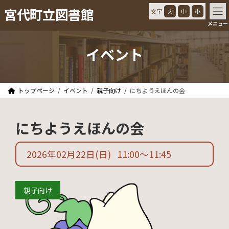
コ
ナ
宮代町立図書館
文字
大
中
小
ン
ビ
メニュー
テ
ゲ
ン
ー
ツ
シ
イベント
へ
ョ
ス
ン
キ
に
ッ
移
トップページ
イベント
親子向け
にちようえほんの会
プ
動
にちようえほんの会
2026年02月22日
(日)
11:00
〜
11:45
親子向け