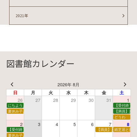
2021年
図書館カレンダー
2026年 8月
日
月
火
水
木
金
土
26
27
28
29
30
31
1
にちようえほん
【受付終了】
夏休み子ども映画会
【満員】夏休
どうわ
2
3
4
5
6
7
8
【受付終了】親子で挑戦！調べ学習ワークショップ
【満員】夏休み科学あそ
紙芝居と折り
夏休み子ども平和映画会