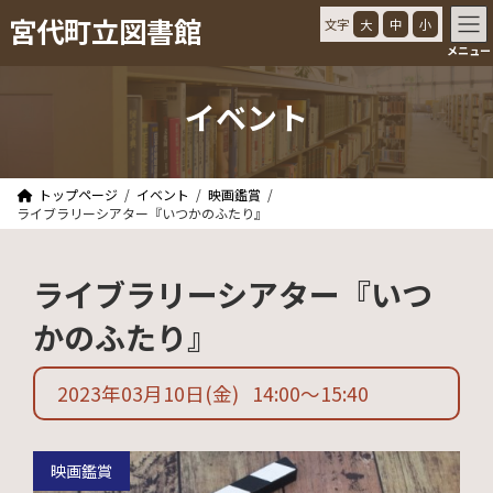
コ
ナ
宮代町立図書館
文字
大
中
小
ン
ビ
メニュー
テ
ゲ
ン
ー
ツ
シ
イベント
へ
ョ
ス
ン
キ
に
ッ
移
トップページ
イベント
映画鑑賞
プ
動
ライブラリーシアター『いつかのふたり』
ライブラリーシアター『いつ
かのふたり』
2023年03月10日
(金)
14:00
〜
15:40
映画鑑賞