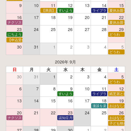
9
10
11
12
13
14
15
【満員】夏休みおはなし工作会
すいようえほん
ライブラリーシアター
夏休み親子で
16
17
18
19
20
21
22
ナクソス音楽会 第5回 NHK交響楽団創立100年
夏休み親子で
23
24
25
26
27
28
29
にちようえほん
どうわ
【申込受付中】ゆうべのこわ～いおはなし会
30
31
1
2
3
4
5
どうわ
2026年 9月
日
月
火
水
木
金
土
30
31
1
2
3
4
5
どうわ
6
7
8
9
10
11
12
すいようえほん
ライブラリーシアター
紙芝居と折り
13
14
15
16
17
18
19
漫談を楽しむ会 ～漫談
おはなし会
20
21
22
23
24
25
26
ナクソス音楽会 第6回 宇宙を感じるクラシック
認知症月間 特別映画会「調査屋マオさんの恋
おはなし会
子ども映画会
27
28
29
30
1
2
3