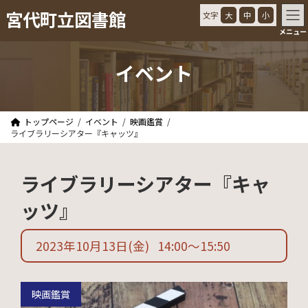
コ
ナ
宮代町立図書館
文字
大
中
小
ン
ビ
メニュー
テ
ゲ
ン
ー
ツ
シ
イベント
へ
ョ
ス
ン
キ
に
ッ
移
トップページ
イベント
映画鑑賞
プ
動
ライブラリーシアター『キャッツ』
ライブラリーシアター『キャ
ッツ』
2023年10月13日
(金)
14:00
〜
15:50
映画鑑賞