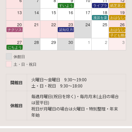
6
7
8
9
10
11
12
すいようえほん
ライブラリーシアター
紙芝居と折り
13
14
15
16
17
18
19
漫談を楽しむ会 ～漫談
おはなし会
20
21
22
23
24
25
26
ナクソス音楽会 第6回 宇宙を感じるクラシック
認知症月間 特別映画会「調査屋マオさんの恋
おはなし会
子ども映画会
27
28
29
30
1
2
3
にちようえほん
休館日
土・日・祝日
火曜日〜金曜日 9:30〜19:00
開館日
土・日・祝日 9:30〜18:00
毎週月曜日(祝日を除く)・毎月月末(土日の場合
は翌平日)
休館日
祝日が月曜日の場合は火曜日・特別整理・年末
年始