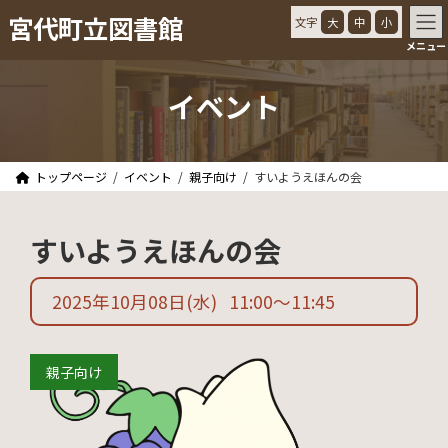
コ
ナ
宮代町立図書館
文字
大
中
小
ン
ビ
メニュー
テ
ゲ
ン
ー
ツ
シ
イベント
へ
ョ
ス
ン
キ
に
ッ
移
トップページ
イベント
親子向け
すいようえほんの会
プ
動
すいようえほんの会
2025年10月08日
(水)
11:00
〜
11:45
親子向け