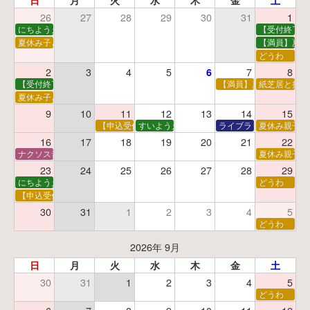
日
月
火
水
木
金
土
26
27
28
29
30
31
1
にちようえほん
【受付終了】
夏休み子ども映画会
【満員】夏休
どうわ
2
3
4
5
7
8
6
【受付終了】親子で挑戦！調べ学習ワークショップ
【満員】夏休み科学あそ
紙芝居と折り
夏休み子ども平和映画会
9
10
11
12
13
14
15
【申込受付中】夏休みおはなし工作会
すいようえほん
ライブラリーシアター
夏休み親子で
16
17
18
19
20
21
22
ナクソス音楽会 第5回 NHK交響楽団創立100年
夏休み親子で
23
24
25
26
27
28
29
にちようえほん
どうわ
【申込受付中】ゆうべのこわ～いおはなし会
30
31
1
2
3
4
5
どうわ
2026年 9月
日
月
火
水
木
金
土
30
31
1
2
3
4
5
どうわ