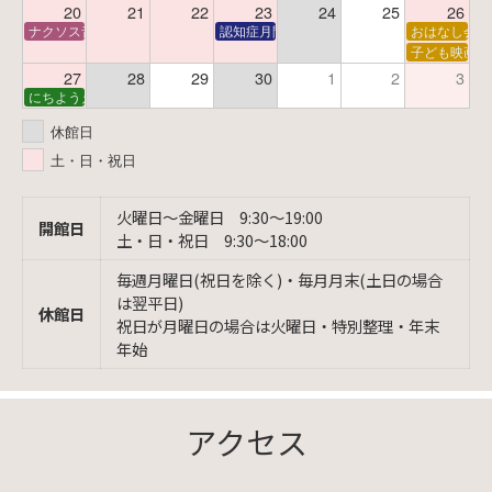
20
21
22
23
24
25
26
ナクソス音楽会 第6回 宇宙を感じるクラシック
認知症月間 特別映画会「調査屋マオさんの恋
おはなし会
子ども映画会
27
28
29
30
1
2
3
にちようえほん
休館日
土・日・祝日
火曜日〜金曜日 9:30〜19:00
開館日
土・日・祝日 9:30〜18:00
毎週月曜日(祝日を除く)・毎月月末(土日の場合
は翌平日)
休館日
祝日が月曜日の場合は火曜日・特別整理・年末
年始
アクセス