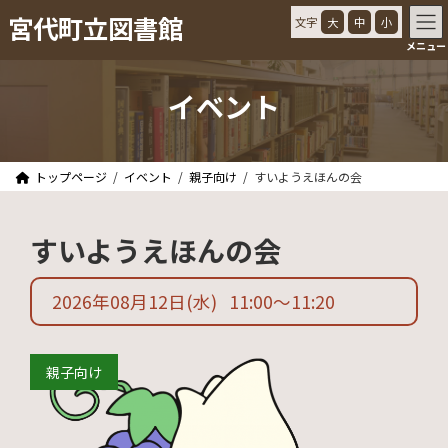
コ
ナ
宮代町立図書館
文字
大
中
小
ン
ビ
メニュー
テ
ゲ
ン
ー
ツ
シ
イベント
へ
ョ
ス
ン
キ
に
ッ
移
トップページ
イベント
親子向け
すいようえほんの会
プ
動
すいようえほんの会
2026年08月12日
(水)
11:00
〜
11:20
親子向け