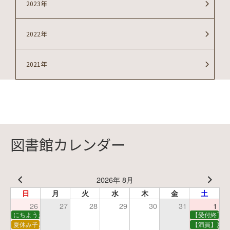
2023年
2022年
2021年
図書館カレンダー
2026年 8月
日
月
火
水
木
金
土
26
27
28
29
30
31
1
にちようえほん
【受付終了】
夏休み子ども映画会
【満員】夏休