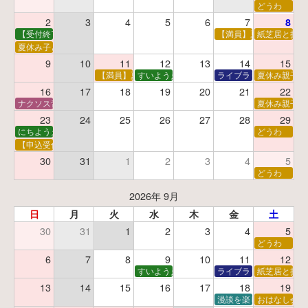
どうわ
2
3
4
5
6
7
8
【受付終了】親子で挑戦！調べ学習ワークショップ
【満員】夏休み科学あそ
紙芝居と折り
夏休み子ども平和映画会
9
10
11
12
13
14
15
【満員】夏休みおはなし工作会
すいようえほん
ライブラリーシアター
夏休み親子で
16
17
18
19
20
21
22
ナクソス音楽会 第5回 NHK交響楽団創立100年
夏休み親子で
23
24
25
26
27
28
29
にちようえほん
どうわ
【申込受付中】ゆうべのこわ～いおはなし会
30
31
1
2
3
4
5
どうわ
2026年 9月
日
月
火
水
木
金
土
30
31
1
2
3
4
5
どうわ
6
7
8
9
10
11
12
すいようえほん
ライブラリーシアター
紙芝居と折り
13
14
15
16
17
18
19
漫談を楽しむ会 ～漫談
おはなし会