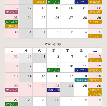
【満員】夏休みおはなし工作会
すいようえほん
ライブラリーシアター
夏休み親子で
16
17
18
19
20
21
22
ナクソス音楽会 第5回 NHK交響楽団創立100年
夏休み親子で
23
24
25
26
27
28
29
にちようえほん
どうわ
【申込受付中】ゆうべのこわ～いおはなし会
30
31
1
2
3
4
5
どうわ
2026年 9月
日
月
火
水
木
金
土
30
31
1
2
3
4
5
どうわ
6
7
8
9
10
11
12
すいようえほん
ライブラリーシアター
紙芝居と折り
13
14
15
16
17
18
19
漫談を楽しむ会 ～漫談
おはなし会
20
21
22
23
24
25
26
ナクソス音楽会 第6回 宇宙を感じるクラシック
認知症月間 特別映画会「調査屋マオさんの恋
おはなし会
子ども映画会
27
28
29
30
1
2
3
にちようえほん