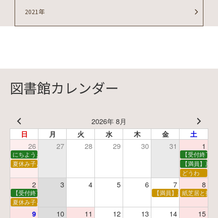
2021年
図書館カレンダー
2026年 8月
日
月
火
水
木
金
土
26
27
28
29
30
31
1
にちようえほん
【受付終了】
夏休み子ども映画会
【満員】夏休
どうわ
2
3
4
5
6
7
8
【受付終了】親子で挑戦！調べ学習ワークショップ
【満員】夏休み科学あそ
紙芝居と折り
夏休み子ども平和映画会
10
11
12
13
14
15
9