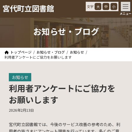
コ
ナ
宮代町立図書館
文字
大
中
小
ン
ビ
メニュー
テ
ゲ
ン
ー
ツ
シ
お知らせ・ブログ
へ
ョ
ス
ン
キ
に
ッ
移
トップページ
お知らせ・ブログ
お知らせ
プ
動
利用者アンケートにご協力をお願いします
お知らせ
利用者アンケートにご協力を
お願いします
2026年2月13日
宮代町立図書館では、今後のサービス改善の参考のため、利
用者の皆さまにアンケート調査を行っています。多くのご意