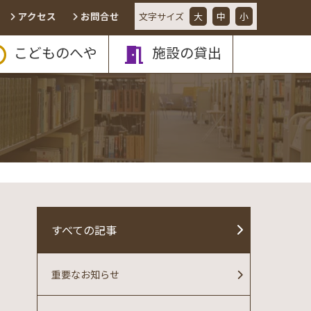
アクセス
お問合せ
文字
サイズ
大
中
小
こどものへや
施設の貸出
すべての記事
重要なお知らせ