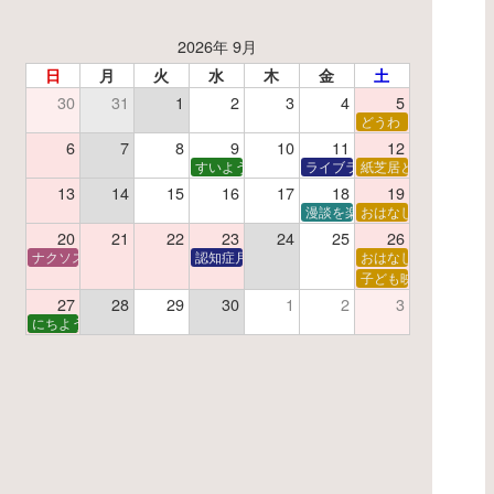
2026年 9月
日
月
火
水
木
金
土
30
31
1
2
3
4
5
了】親子で挑戦！調べ学習ワークショップ
どうわ
夏休み読書感想文教室
6
7
8
9
10
11
12
すいようえほん
ライブラリーシアター
紙芝居と折り紙
13
14
15
16
17
18
19
学あそび教室
折り紙
漫談を楽しむ会 ～漫談DVD上
おはなし会
20
21
22
23
24
25
26
ナクソス音楽会 第6回 宇宙を感じるクラシック
認知症月間 特別映画会「調査屋マオさんの恋文」
おはなし会
ター
子で楽しむおはなしと映画の会
子ども映画会
27
28
29
30
1
2
3
子で楽しむおはなしと映画の会
にちようえほん