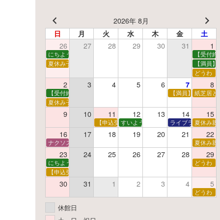
2026年 8月
日
月
火
水
木
金
土
26
27
28
29
30
31
1
にちようえほん
【受付終
夏休み子ども映画会
【満員】
どうわ
2
3
4
5
6
8
7
【受付終了】親子で挑戦！調べ学習ワークショップ
【満員】夏休み科
紙芝居と
夏休み子ども平和映画会
9
10
11
12
13
14
15
【申込受付中】夏休みおはなし工作会
すいようえほん
ライブラリーシア
夏休み親
16
17
18
19
20
21
22
ナクソス音楽会 第5回 NHK交響楽団創立100年
夏休み親
23
24
25
26
27
28
29
にちようえほん
どうわ
【申込受付中】ゆうべのこわ～いおはなし会
30
31
1
2
3
4
5
どうわ
休館日