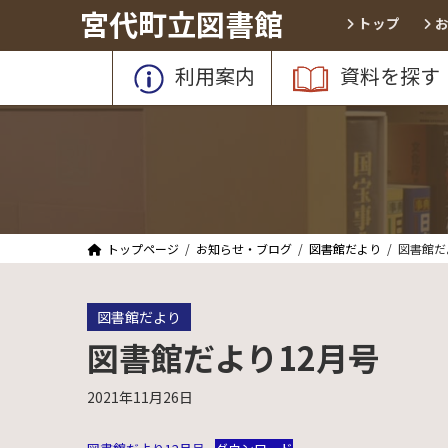
コ
ナ
宮代町立図書館
トップ
ン
ビ
テ
ゲ
利用案内
資料を探す
ン
ー
ツ
シ
へ
ョ
ス
ン
キ
に
ッ
移
プ
動
トップページ
お知らせ・ブログ
図書館だより
図書館だ
図書館だより
図書館だより12月号
2021年11月26日