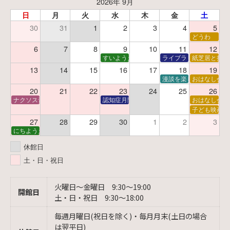
2026年 9月
日
月
火
水
木
金
土
30
31
1
2
3
4
5
どうわ
6
7
8
9
10
11
12
すいようえほん
ライブラリーシアター
紙芝居と折り
13
14
15
16
17
18
19
漫談を楽しむ会 ～漫談
おはなし会
20
21
22
23
24
25
26
ナクソス音楽会 第6回 宇宙を感じるクラシック
認知症月間 特別映画会「調査屋マオさんの恋
おはなし会
子ども映画会
27
28
29
30
1
2
3
にちようえほん
休館日
土・日・祝日
火曜日〜金曜日 9:30〜19:00
開館日
土・日・祝日 9:30〜18:00
毎週月曜日(祝日を除く)・毎月月末(土日の場合
は翌平日)