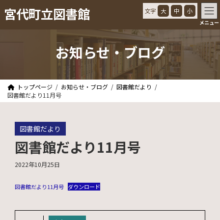
コ
ナ
宮代町立図書館
文字
大
中
小
ン
ビ
メニュー
テ
ゲ
ン
ー
ツ
シ
お知らせ・ブログ
へ
ョ
ス
ン
キ
に
ッ
移
トップページ
お知らせ・ブログ
図書館だより
プ
動
図書館だより11月号
図書館だより
図書館だより11月号
2022年10月25日
図書館だより11月号
ダウンロード