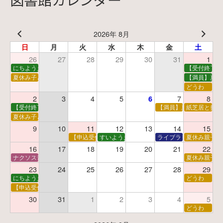
2026年 8月
日
月
火
水
木
金
土
26
27
28
29
30
31
1
にちようえほん
【受付終了】
夏休み子ども映画会
【満員】夏休
どうわ
2
3
4
5
7
8
6
【受付終了】親子で挑戦！調べ学習ワークショップ
【満員】夏休み科学あそ
紙芝居と折り
夏休み子ども平和映画会
9
10
11
12
13
14
15
【申込受付中】夏休みおはなし工作会
すいようえほん
ライブラリーシアター
夏休み親子で
16
17
18
19
20
21
22
ナクソス音楽会 第5回 NHK交響楽団創立100年
夏休み親子で
23
24
25
26
27
28
29
にちようえほん
どうわ
【申込受付中】ゆうべのこわ～いおはなし会
30
31
1
2
3
4
5
どうわ