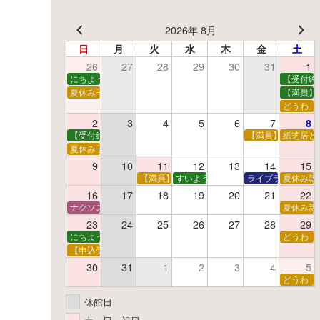
2026年 8月
日
月
火
水
木
金
土
26
27
28
29
30
31
1
にちようえほん
【受付終
夏休み子ども映画会
【満員】
どうわ
2
3
4
5
6
7
8
【受付終了】親子で挑戦！調べ学習ワークショップ
【満員】夏休み科
紙芝居と
夏休み子ども平和映画会
9
10
11
12
13
14
15
【満員】夏休みおはなし工作会
すいようえほん
ライブラリーシア
夏休み親
16
17
18
19
20
21
22
ナクソス音楽会 第5回 NHK交響楽団創立100年
夏休み親
23
24
25
26
27
28
29
にちようえほん
どうわ
【申込受付中】ゆうべのこわ～いおはなし会
30
31
1
2
3
4
5
どうわ
休館日