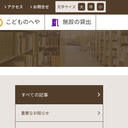
アクセス
お問合せ
文字
サイズ
大
中
小
こどものへや
施設の貸出
すべての記事
重要なお知らせ