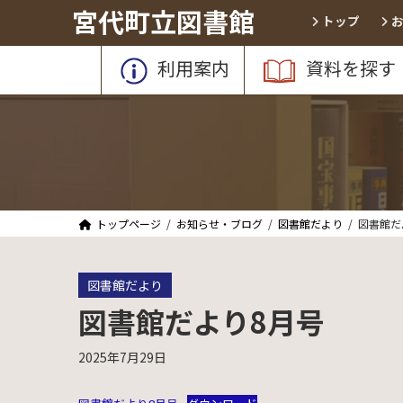
コ
ナ
宮代町立図書館
トップ
ン
ビ
テ
ゲ
利用案内
資料を探す
ン
ー
ツ
シ
へ
ョ
ス
ン
キ
に
ッ
移
プ
動
トップページ
お知らせ・ブログ
図書館だより
図書館だ
図書館だより
図書館だより8月号
2025年7月29日