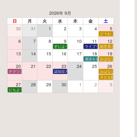
2026年 9月
日
月
火
水
木
金
土
30
31
1
2
3
4
5
了】親子で挑戦！調べ学習ワークショップ
どうわ
夏休み読書感想文教室
6
7
8
9
10
11
12
すいようえほん
ライブラリーシアター
紙芝居と折り紙
13
14
15
16
17
18
19
学あそび教室
折り紙
漫談を楽しむ会 ～漫談DVD上
おはなし会
20
21
22
23
24
25
26
ナクソス音楽会 第6回 宇宙を感じるクラシック
認知症月間 特別映画会「調査屋マオさんの恋文」
おはなし会
ター
子で楽しむおはなしと映画の会
子ども映画会
27
28
29
30
1
2
3
子で楽しむおはなしと映画の会
にちようえほん