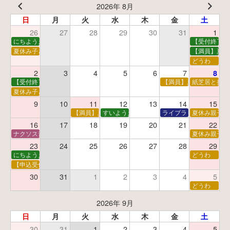
2026年 8月
日
月
火
水
木
金
土
26
27
28
29
30
31
1
にちようえほん
【受付終了】
夏休み子ども映画会
【満員】夏休
どうわ
2
3
4
5
6
7
8
【受付終了】親子で挑戦！調べ学習ワークショップ
【満員】夏休み科学あそ
紙芝居と折り
夏休み子ども平和映画会
9
10
11
12
13
14
15
【満員】夏休みおはなし工作会
すいようえほん
ライブラリーシアター
夏休み親子で
16
17
18
19
20
21
22
ナクソス音楽会 第5回 NHK交響楽団創立100年
夏休み親子で
23
24
25
26
27
28
29
にちようえほん
どうわ
【申込受付中】ゆうべのこわ～いおはなし会
30
31
1
2
3
4
5
どうわ
2026年 9月
日
月
火
水
木
金
土
30
31
1
2
3
4
5