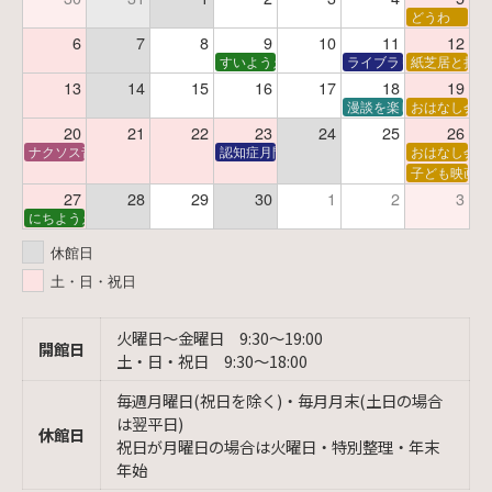
どうわ
6
7
8
9
10
11
12
すいようえほん
ライブラリーシアター
紙芝居と折り
13
14
15
16
17
18
19
漫談を楽しむ会 ～漫談
おはなし会
20
21
22
23
24
25
26
ナクソス音楽会 第6回 宇宙を感じるクラシック
認知症月間 特別映画会「調査屋マオさんの恋
おはなし会
子ども映画会
27
28
29
30
1
2
3
にちようえほん
休館日
土・日・祝日
火曜日〜金曜日 9:30〜19:00
開館日
土・日・祝日 9:30〜18:00
毎週月曜日(祝日を除く)・毎月月末(土日の場合
は翌平日)
休館日
祝日が月曜日の場合は火曜日・特別整理・年末
年始