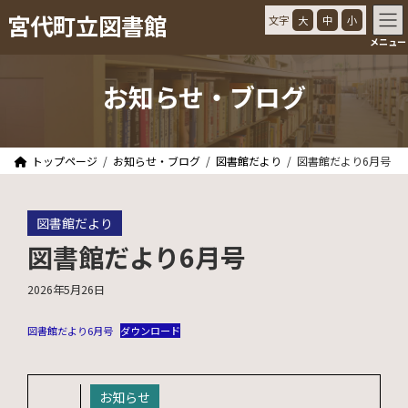
コ
ナ
宮代町立図書館
文字
大
中
小
ン
ビ
メニュー
テ
ゲ
ン
ー
ツ
シ
お知らせ・ブログ
へ
ョ
ス
ン
キ
に
ッ
移
トップページ
お知らせ・ブログ
図書館だより
図書館だより6月号
プ
動
図書館だより
図書館だより6月号
2026年5月26日
図書館だより6月号
ダウンロード
お知らせ