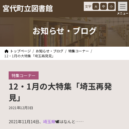
コ
ナ
宮代町立図書館
文字
大
中
小
ン
ビ
メニュー
テ
ゲ
ン
ー
ツ
シ
お知らせ・ブログ
へ
ョ
ス
ン
キ
に
ッ
移
トップページ
お知らせ・ブログ
特集コーナー
プ
動
12・1月の大特集「埼玉再発見」
特集コーナー
12・1月の大特集「埼玉再発
見」
2021年12月3日
2021年11月14日、
埼玉県
🕊
はなんと……