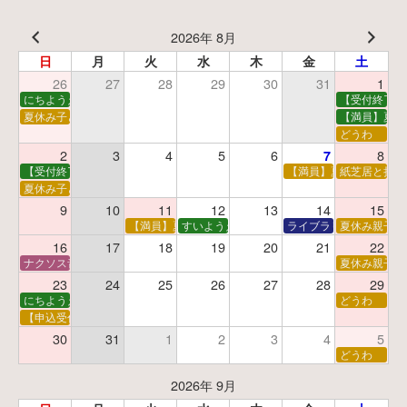
2026年 8月
日
月
火
水
木
金
土
26
27
28
29
30
31
1
にちようえほん
【受付終了】
夏休み子ども映画会
【満員】夏休
どうわ
2
3
4
5
6
8
7
【受付終了】親子で挑戦！調べ学習ワークショップ
【満員】夏休み科学あそ
紙芝居と折り
夏休み子ども平和映画会
9
10
11
12
13
14
15
【満員】夏休みおはなし工作会
すいようえほん
ライブラリーシアター
夏休み親子で
16
17
18
19
20
21
22
ナクソス音楽会 第5回 NHK交響楽団創立100年
夏休み親子で
23
24
25
26
27
28
29
にちようえほん
どうわ
【申込受付中】ゆうべのこわ～いおはなし会
30
31
1
2
3
4
5
どうわ
2026年 9月