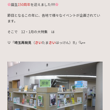
✿
誕生
150周年
を迎えました!!!!
✿
節目となるこの年に、各地で様々なイベントが企画されてい
ます。
そこで 12・1月の大特集 は
💡「
埼玉再発見
（
さい
たま
さい
はっけん）
‼
」🔍👀