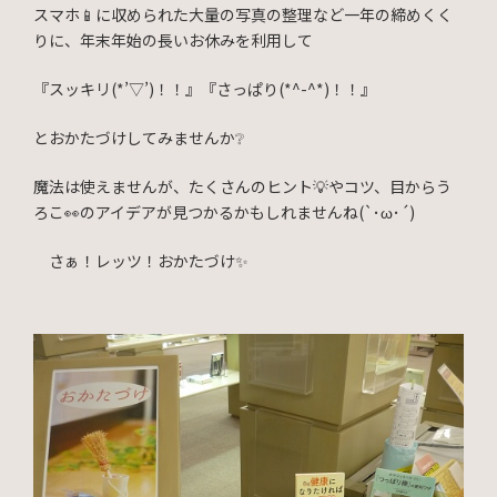
スマホ📱に収められた大量の写真の整理など一年の締めくく
りに、年末年始の長いお休みを利用して
『スッキリ(*’▽’)！！』『さっぱり(*^-^*)！！』
とおかたづけしてみませんか❔
魔法は使えませんが、たくさんのヒント💡やコツ、目からう
ろこ👀のアイデアが見つかるかもしれませんね(`･ω･´)
さぁ！レッツ！おかたづけ✨