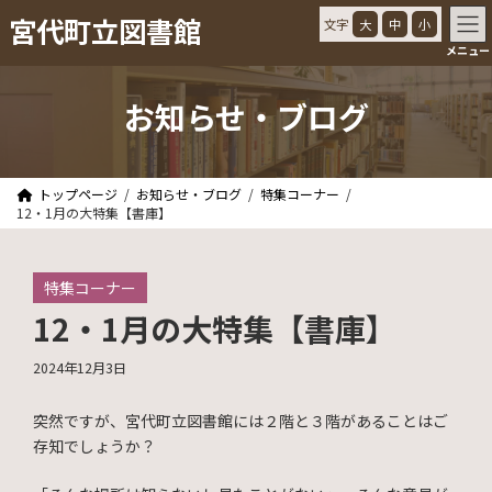
コ
ナ
宮代町立図書館
文字
大
中
小
ン
ビ
メニュー
テ
ゲ
ン
ー
ツ
シ
お知らせ・ブログ
へ
ョ
ス
ン
キ
に
ッ
移
トップページ
お知らせ・ブログ
特集コーナー
プ
動
12・1月の大特集【書庫】
特集コーナー
12・1月の大特集【書庫】
2024年12月3日
突然ですが、宮代町立図書館には２階と３階があることはご
存知でしょうか？