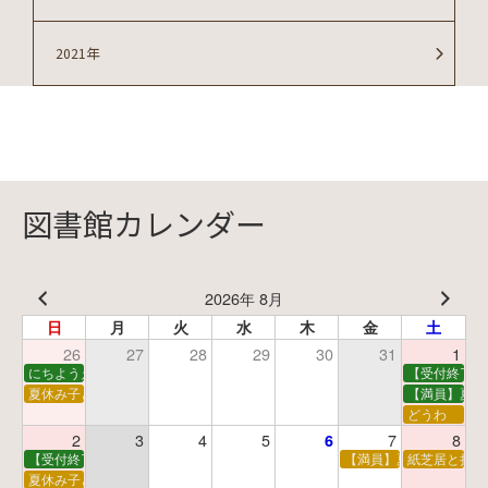
2021年
図書館カレンダー
2026年 8月
日
月
火
水
木
金
土
26
27
28
29
30
31
1
にちようえほん
【受付終了】
夏休み子ども映画会
【満員】夏休
どうわ
2
3
4
5
7
8
6
【受付終了】親子で挑戦！調べ学習ワークショップ
【満員】夏休み科学あそ
紙芝居と折り
夏休み子ども平和映画会