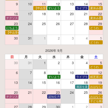
9
10
11
12
13
14
15
【申込受付中】夏休みおはなし工作会
すいようえほん
ライブラリーシアター
夏休み親子で
16
17
18
19
20
21
22
ナクソス音楽会 第5回 NHK交響楽団創立100年
夏休み親子で
23
24
25
26
27
28
29
にちようえほん
どうわ
【申込受付中】ゆうべのこわ～いおはなし会
30
31
1
2
3
4
5
どうわ
2026年 9月
日
月
火
水
木
金
土
30
31
1
2
3
4
5
どうわ
6
7
8
9
10
11
12
すいようえほん
ライブラリーシアター
紙芝居と折り
13
14
15
16
17
18
19
漫談を楽しむ会 ～漫談
おはなし会
20
21
22
23
24
25
26
ナクソス音楽会 第6回 宇宙を感じるクラシック
認知症月間 特別映画会「調査屋マオさんの恋
おはなし会
子ども映画会
27
28
29
30
1
2
3