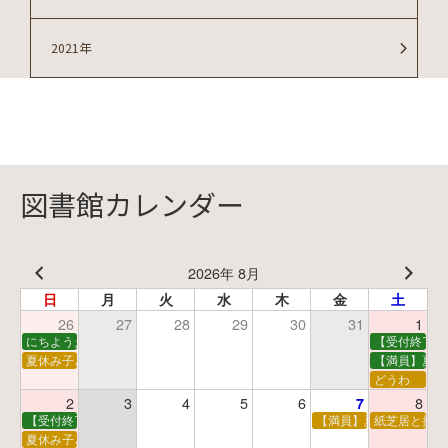
2021年
図書館カレンダー
2026年 8月
日
月
火
水
木
金
土
26
27
28
29
30
31
1
にちようえほん
【受付終了】
夏休み子ども映画会
【満員】夏休
どうわ
2
3
4
5
6
8
7
【受付終了】親子で挑戦！調べ学習ワークショップ
【満員】夏休み科学あそ
紙芝居と折り
夏休み子ども平和映画会