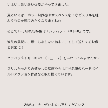
いよいよ暑い暑い💦夏がやってきました。
夏といえば、ホラー映画😱やサスペンス😲！などスリルを味
わうものを観てみたくなりますね👀
そこで7・8月のAV特集は『ハラハラ・ドキドキ』です。
波乱の展開に、思いもよらない結末に、そして迫りくる映像
と音楽に！
ハラハラ💦ドキドキ💛Σ（・□・；）を味わってみませんか？
スリルたっぷりの懐かしの映画や今は亡き名優のハードボイ
ルドアクション作品など取り揃えています。
💿AVコーナーぜひお立ち寄りください💿