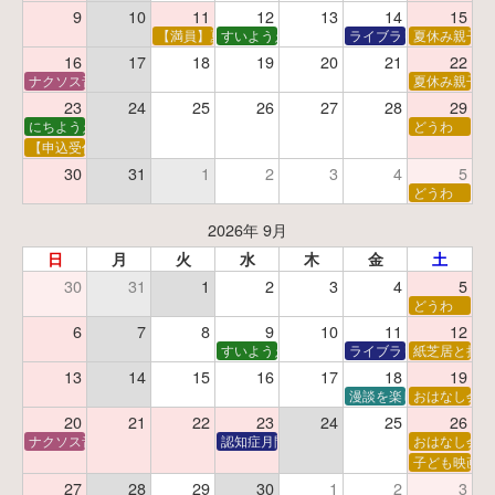
9
10
11
12
13
14
15
【満員】夏休みおはなし工作会
すいようえほん
ライブラリーシアター
夏休み親子で
16
17
18
19
20
21
22
ナクソス音楽会 第5回 NHK交響楽団創立100年
夏休み親子で
23
24
25
26
27
28
29
にちようえほん
どうわ
【申込受付中】ゆうべのこわ～いおはなし会
30
31
1
2
3
4
5
どうわ
2026年 9月
日
月
火
水
木
金
土
30
31
1
2
3
4
5
どうわ
6
7
8
9
10
11
12
すいようえほん
ライブラリーシアター
紙芝居と折り
13
14
15
16
17
18
19
漫談を楽しむ会 ～漫談
おはなし会
20
21
22
23
24
25
26
ナクソス音楽会 第6回 宇宙を感じるクラシック
認知症月間 特別映画会「調査屋マオさんの恋
おはなし会
子ども映画会
27
28
29
30
1
2
3