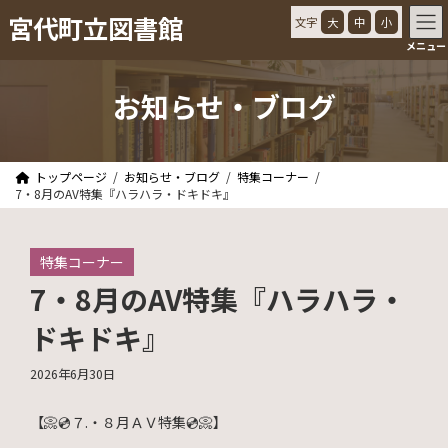
コ
ナ
宮代町立図書館
文字
大
中
小
ン
ビ
メニュー
テ
ゲ
ン
ー
ツ
シ
お知らせ・ブログ
へ
ョ
ス
ン
キ
に
ッ
移
トップページ
お知らせ・ブログ
特集コーナー
プ
動
7・8月のAV特集『ハラハラ・ドキドキ』
特集コーナー
7・8月のAV特集『ハラハラ・
ドキドキ』
2026年6月30日
【📀💿７.・８月ＡＶ特集💿📀】