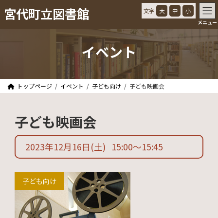
コ
ナ
宮代町立図書館
文字
大
中
小
ン
ビ
メニュー
テ
ゲ
ン
ー
ツ
シ
イベント
へ
ョ
ス
ン
キ
に
ッ
移
トップページ
イベント
子ども向け
子ども映画会
プ
動
子ども映画会
2023年12月16日
(土)
15:00
〜
15:45
子ども向け