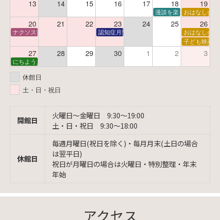
13
14
15
16
17
18
19
漫談を楽しむ会 ～漫談
おはなし会
20
21
22
23
24
25
26
ナクソス音楽会 第6回 宇宙を感じるクラシック
認知症月間 特別映画会「調査屋マオさんの恋
おはなし会
子ども映画会
27
28
29
30
1
2
3
にちようえほん
休館日
土・日・祝日
火曜日〜金曜日 9:30〜19:00
開館日
土・日・祝日 9:30〜18:00
毎週月曜日(祝日を除く)・毎月月末(土日の場合
は翌平日)
休館日
祝日が月曜日の場合は火曜日・特別整理・年末
年始
アクセス