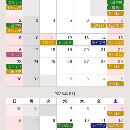
にちようえほん
【受付終了】
夏休み子ども映画会
【満員】夏休
どうわ
2
3
4
5
6
7
8
【受付終了】親子で挑戦！調べ学習ワークショップ
【満員】夏休み科学あそ
紙芝居と折り
夏休み子ども平和映画会
10
11
12
13
14
15
9
【満員】夏休みおはなし工作会
すいようえほん
ライブラリーシアター
夏休み親子で
16
17
18
19
20
21
22
ナクソス音楽会 第5回 NHK交響楽団創立100年
夏休み親子で
23
24
25
26
27
28
29
にちようえほん
どうわ
【申込受付中】ゆうべのこわ～いおはなし会
30
31
1
2
3
4
5
どうわ
2026年 9月
日
月
火
水
木
金
土
30
31
1
2
3
4
5
どうわ
6
7
8
9
10
11
12
すいようえほん
ライブラリーシアター
紙芝居と折り