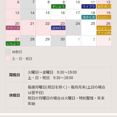
6
7
8
9
10
11
12
すいようえほん
ライブラリーシアター
紙芝居と折り
13
14
15
16
17
18
19
漫談を楽しむ会 ～漫談
おはなし会
20
21
22
23
24
25
26
ナクソス音楽会 第6回 宇宙を感じるクラシック
認知症月間 特別映画会「調査屋マオさんの恋
おはなし会
子ども映画会
27
28
29
30
1
2
3
にちようえほん
休館日
土・日・祝日
火曜日〜金曜日 9:30〜19:00
開館日
土・日・祝日 9:30〜18:00
毎週月曜日(祝日を除く)・毎月月末(土日の場合
は翌平日)
休館日
祝日が月曜日の場合は火曜日・特別整理・年末
年始