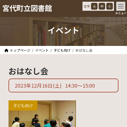
コ
ナ
宮代町立図書館
文字
大
中
小
ン
ビ
メニュー
テ
ゲ
ン
ー
ツ
シ
イベント
へ
ョ
ス
ン
キ
に
ッ
移
トップページ
イベント
子ども向け
おはなし会
プ
動
おはなし会
2023年12月16日
(土)
14:30
〜
15:00
子ども向け