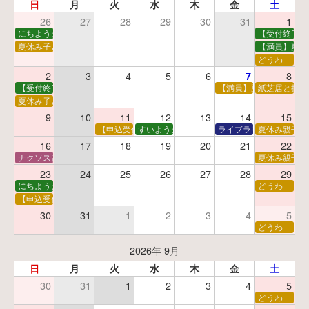
日
月
火
水
木
金
土
26
27
28
29
30
31
1
にちようえほん
【受付終了】
夏休み子ども映画会
【満員】夏休
どうわ
2
3
4
5
6
8
7
【受付終了】親子で挑戦！調べ学習ワークショップ
【満員】夏休み科学あそ
紙芝居と折り
夏休み子ども平和映画会
9
10
11
12
13
14
15
【申込受付中】夏休みおはなし工作会
すいようえほん
ライブラリーシアター
夏休み親子で
16
17
18
19
20
21
22
ナクソス音楽会 第5回 NHK交響楽団創立100年
夏休み親子で
23
24
25
26
27
28
29
にちようえほん
どうわ
【申込受付中】ゆうべのこわ～いおはなし会
30
31
1
2
3
4
5
どうわ
2026年 9月
日
月
火
水
木
金
土
30
31
1
2
3
4
5
どうわ