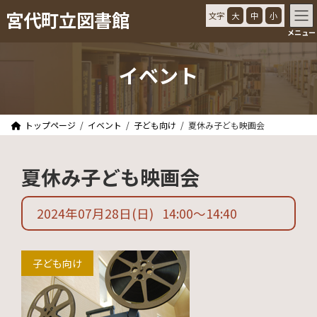
コ
ナ
宮代町立図書館
文字
大
中
小
ン
ビ
メニュー
テ
ゲ
ン
ー
ツ
シ
イベント
へ
ョ
ス
ン
キ
に
ッ
移
トップページ
イベント
子ども向け
夏休み子ども映画会
プ
動
夏休み子ども映画会
2024年07月28日
(日)
14:00
〜
14:40
子ども向け