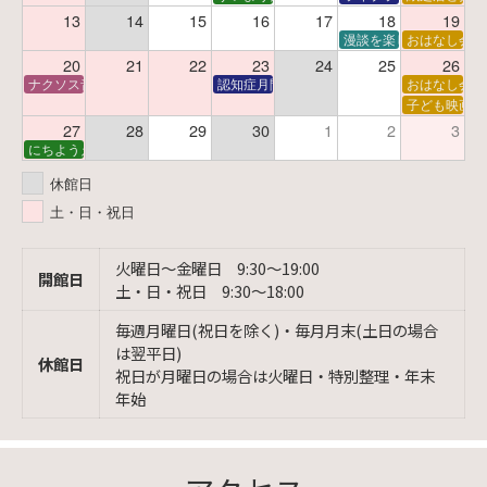
13
14
15
16
17
18
19
漫談を楽しむ会 ～漫談
おはなし会
20
21
22
23
24
25
26
ナクソス音楽会 第6回 宇宙を感じるクラシック
認知症月間 特別映画会「調査屋マオさんの恋
おはなし会
子ども映画会
27
28
29
30
1
2
3
にちようえほん
休館日
土・日・祝日
火曜日〜金曜日 9:30〜19:00
開館日
土・日・祝日 9:30〜18:00
毎週月曜日(祝日を除く)・毎月月末(土日の場合
は翌平日)
休館日
祝日が月曜日の場合は火曜日・特別整理・年末
年始