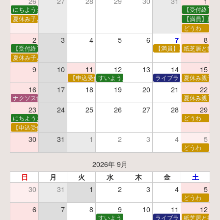
26
27
28
29
30
31
1
にちようえほん
【受付終了】
夏休み子ども映画会
【満員】夏休
どうわ
2
3
4
5
6
8
7
【受付終了】親子で挑戦！調べ学習ワークショップ
【満員】夏休み科学あそ
紙芝居と折り
夏休み子ども平和映画会
9
10
11
12
13
14
15
【申込受付中】夏休みおはなし工作会
すいようえほん
ライブラリーシアター
夏休み親子で
16
17
18
19
20
21
22
ナクソス音楽会 第5回 NHK交響楽団創立100年
夏休み親子で
23
24
25
26
27
28
29
にちようえほん
どうわ
【申込受付中】ゆうべのこわ～いおはなし会
30
31
1
2
3
4
5
どうわ
2026年 9月
日
月
火
水
木
金
土
30
31
1
2
3
4
5
どうわ
6
7
8
9
10
11
12
すいようえほん
ライブラリーシアター
紙芝居と折り