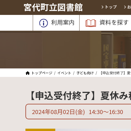
コ
ナ
宮代町立図書館
トップ
ン
ビ
テ
ゲ
利用案内
資料を探す
ン
ー
ツ
シ
へ
ョ
ス
ン
キ
に
ッ
移
プ
動
トップページ
イベント
子ども向け
【申込受付終了】夏
【申込受付終了】夏休み
2024年08月02日
(金)
14:30
〜
16:30