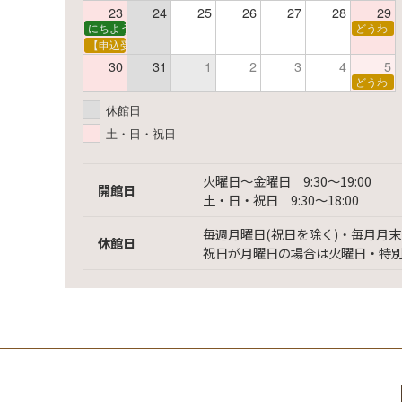
23
24
25
26
27
28
29
にちようえほん
どうわ
【申込受付中】ゆうべのこわ～いおはなし会
30
31
1
2
3
4
5
どうわ
休館日
土・日・祝日
火曜日〜金曜日 9:30〜19:00
開館日
土・日・祝日 9:30〜18:00
毎週月曜日(祝日を除く)・毎月月末
休館日
祝日が月曜日の場合は火曜日・特