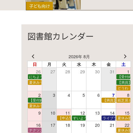
子ども向け
図書館カレンダー
2026年 8月
日
月
火
水
木
金
土
26
27
28
29
30
31
1
にちようえほん
【受付終
夏休み子ども映画会
【満員】
どうわ
2
3
4
5
6
8
7
【受付終了】親子で挑戦！調べ学習ワークショップ
【満員】夏休み科
紙芝居と
夏休み子ども平和映画会
9
10
11
12
13
14
15
【申込受付中】夏休みおはなし工作会
すいようえほん
ライブラリーシア
夏休み親
16
17
18
19
20
21
22
ナクソス音楽会 第5回 NHK交響楽団創立100年
夏休み親