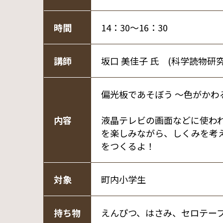
時間
14：30～16：30
講師
坂口 美佳子 氏 (科学読物研究
偏光板であそぼう ～色がかわ
内容
液晶テレビの画面などに使わ
を楽しみながら、しくみを考
をつくるよ！
対象
町内小学生
持ち物
えんぴつ、はさみ、セロテー