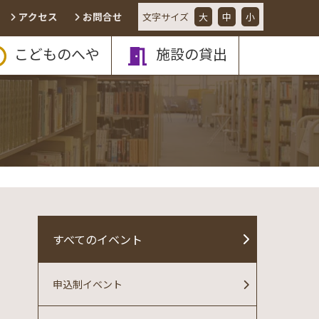
アクセス
お問合せ
文字
サイズ
大
中
小
こどものへや
施設の貸出
すべてのイベント
申込制イベント