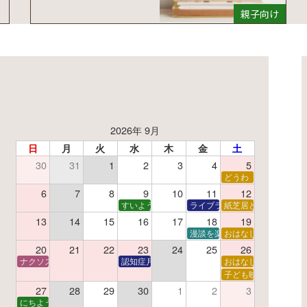
親子向け
2026年 9月
日
月
火
水
木
金
土
30
31
1
2
3
4
5
了】親子で挑戦！調べ学習ワークショップ
どうわ
夏休み読書感想文教室
6
7
8
9
10
11
12
すいようえほん
ライブラリーシアター
紙芝居と折り紙
13
14
15
16
17
18
19
学あそび教室
折り紙
漫談を楽しむ会 ～漫談DVD上
おはなし会
20
21
22
23
24
25
26
ナクソス音楽会 第6回 宇宙を感じるクラシック
認知症月間 特別映画会「調査屋マオさんの恋文」
おはなし会
ター
子で楽しむおはなしと映画の会
子ども映画会
27
28
29
30
1
2
3
子で楽しむおはなしと映画の会
にちようえほん