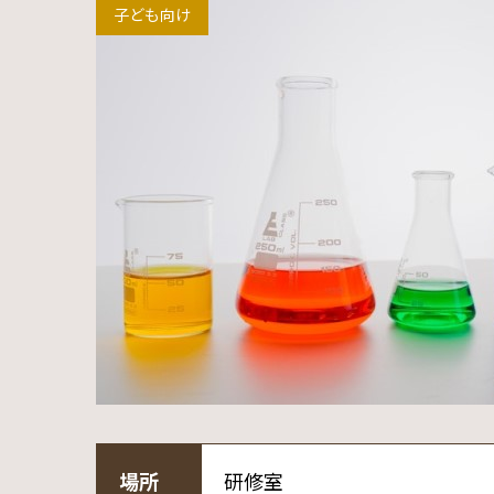
子ども向け
場所
研修室