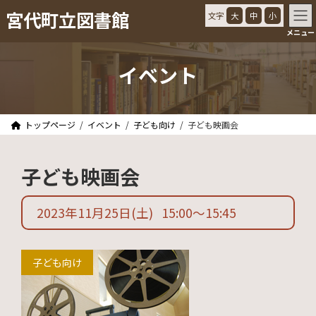
コ
ナ
宮代町立図書館
文字
大
中
小
ン
ビ
メニュー
テ
ゲ
ン
ー
ツ
シ
イベント
へ
ョ
ス
ン
キ
に
ッ
移
トップページ
イベント
子ども向け
子ども映画会
プ
動
子ども映画会
2023年11月25日
(土)
15:00
〜
15:45
子ども向け