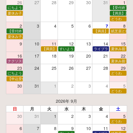
26
27
28
29
30
31
1
にちようえほん
【受付終了】
夏休み子ども映画会
【満員】夏休
どうわ
2
3
4
5
6
8
7
【受付終了】親子で挑戦！調べ学習ワークショップ
【満員】夏休み科学あそ
紙芝居と折り
夏休み子ども平和映画会
9
10
11
12
13
14
15
【満員】夏休みおはなし工作会
すいようえほん
ライブラリーシアター
夏休み親子で
16
17
18
19
20
21
22
ナクソス音楽会 第5回 NHK交響楽団創立100年
夏休み親子で
23
24
25
26
27
28
29
にちようえほん
どうわ
【申込受付中】ゆうべのこわ～いおはなし会
30
31
1
2
3
4
5
どうわ
2026年 9月
日
月
火
水
木
金
土
30
31
1
2
3
4
5
どうわ
6
7
8
9
10
11
12