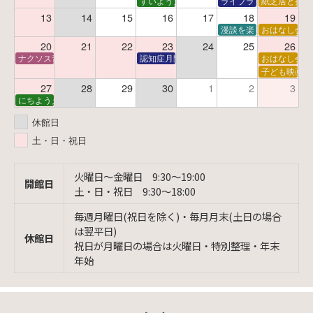
すいようえほん
ライブラリーシアター
紙芝居と折り
13
14
15
16
17
18
19
漫談を楽しむ会 ～漫談
おはなし会
20
21
22
23
24
25
26
ナクソス音楽会 第6回 宇宙を感じるクラシック
認知症月間 特別映画会「調査屋マオさんの恋
おはなし会
子ども映画会
27
28
29
30
1
2
3
にちようえほん
休館日
土・日・祝日
火曜日〜金曜日 9:30〜19:00
開館日
土・日・祝日 9:30〜18:00
毎週月曜日(祝日を除く)・毎月月末(土日の場合
は翌平日)
休館日
祝日が月曜日の場合は火曜日・特別整理・年末
年始