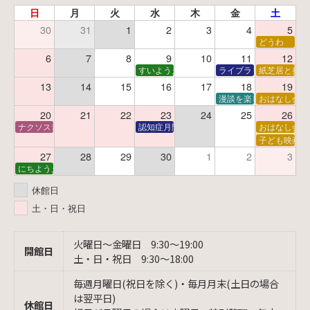
日
月
火
水
木
金
土
30
31
1
2
3
4
5
どうわ
6
7
8
9
10
11
12
すいようえほん
ライブラリーシアター
紙芝居と折り
13
14
15
16
17
18
19
漫談を楽しむ会 ～漫談
おはなし会
20
21
22
23
24
25
26
ナクソス音楽会 第6回 宇宙を感じるクラシック
認知症月間 特別映画会「調査屋マオさんの恋
おはなし会
子ども映画会
27
28
29
30
1
2
3
にちようえほん
休館日
土・日・祝日
火曜日〜金曜日 9:30〜19:00
開館日
土・日・祝日 9:30〜18:00
毎週月曜日(祝日を除く)・毎月月末(土日の場合
は翌平日)
休館日