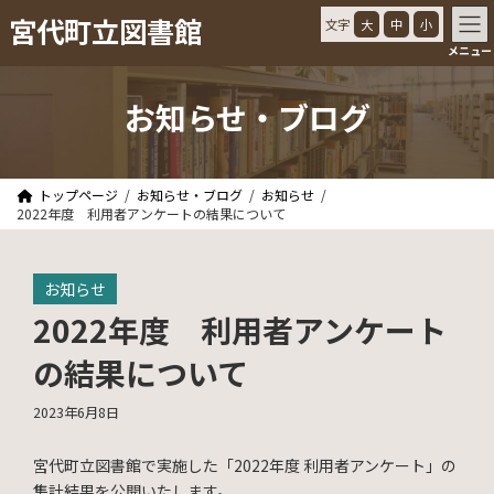
コ
ナ
宮代町立図書館
文字
大
中
小
ン
ビ
メニュー
テ
ゲ
ン
ー
ツ
シ
お知らせ・ブログ
へ
ョ
ス
ン
キ
に
ッ
移
トップページ
お知らせ・ブログ
お知らせ
プ
動
2022年度 利用者アンケートの結果について
お知らせ
2022年度 利用者アンケート
の結果について
2023年6月8日
宮代町立図書館で実施した「2022年度 利用者アンケート」の
集計結果を公開いたします。