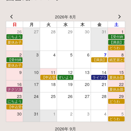
2026年 8月
日
月
火
水
木
金
土
26
27
28
29
30
31
1
にちようえほん
【受付終了】
夏休み子ども映画会
【満員】夏休
どうわ
2
3
4
5
6
8
7
【受付終了】親子で挑戦！調べ学習ワークショップ
【満員】夏休み科学あそ
紙芝居と折り
夏休み子ども平和映画会
9
10
11
12
13
14
15
【申込受付中】夏休みおはなし工作会
すいようえほん
ライブラリーシアター
夏休み親子で
16
17
18
19
20
21
22
ナクソス音楽会 第5回 NHK交響楽団創立100年
夏休み親子で
23
24
25
26
27
28
29
にちようえほん
どうわ
【申込受付中】ゆうべのこわ～いおはなし会
30
31
1
2
3
4
5
どうわ
2026年 9月