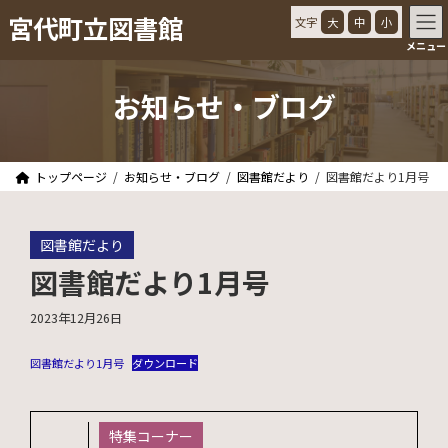
コ
ナ
宮代町立図書館
文字
大
中
小
ン
ビ
メニュー
テ
ゲ
ン
ー
ツ
シ
お知らせ・ブログ
へ
ョ
ス
ン
キ
に
ッ
移
トップページ
お知らせ・ブログ
図書館だより
図書館だより1月号
プ
動
図書館だより
図書館だより1月号
2023年12月26日
図書館だより1月号
ダウンロード
特集コーナー