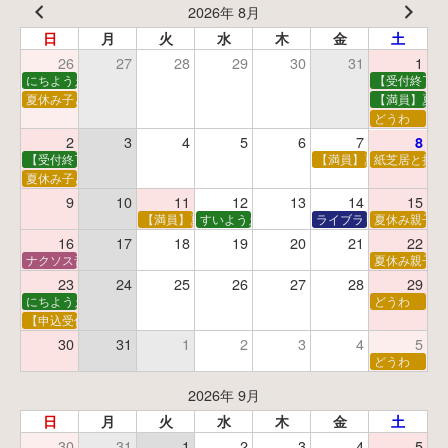
2026年 8月
日
月
火
水
木
金
土
26
27
28
29
30
31
1
にちようえほん
【受付終了】
夏休み子ども映画会
【満員】夏休
どうわ
2
3
4
5
6
7
8
【受付終了】親子で挑戦！調べ学習ワークショップ
【満員】夏休み科学あそ
紙芝居と折り
夏休み子ども平和映画会
9
10
11
12
13
14
15
【満員】夏休みおはなし工作会
すいようえほん
ライブラリーシアター
夏休み親子で
16
17
18
19
20
21
22
ナクソス音楽会 第5回 NHK交響楽団創立100年
夏休み親子で
23
24
25
26
27
28
29
にちようえほん
どうわ
【申込受付中】ゆうべのこわ～いおはなし会
30
31
1
2
3
4
5
どうわ
2026年 9月
日
月
火
水
木
金
土
30
31
1
2
3
4
5