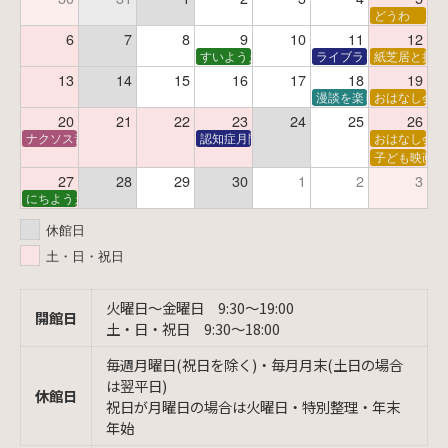
どうわ
6
7
8
9
10
11
12
すいようえほん
ライブラリーシアター
紙芝居と折り
13
14
15
16
17
18
19
漫談を楽しむ会 ～漫談
おはなし会
20
21
22
23
24
25
26
ナクソス音楽会 第6回 宇宙を感じるクラシック
認知症月間 特別映画会「調査屋マオさんの恋
おはなし会
子ども映画会
27
28
29
30
1
2
3
にちようえほん
休館日
土・日・祝日
火曜日〜金曜日 9:30〜19:00
開館日
土・日・祝日 9:30〜18:00
毎週月曜日(祝日を除く)・毎月月末(土日の場合
は翌平日)
休館日
祝日が月曜日の場合は火曜日・特別整理・年末
年始