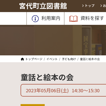
コ
ナ
宮代町立図書館
トップ
ン
ビ
テ
ゲ
利用案内
資料を探す
ン
ー
ツ
シ
へ
ョ
ス
ン
キ
に
ッ
移
プ
動
トップページ
イベント
子ども向け
童話と絵本の会
童話と絵本の会
2023年05月06日
(土)
14:30
〜
15:30