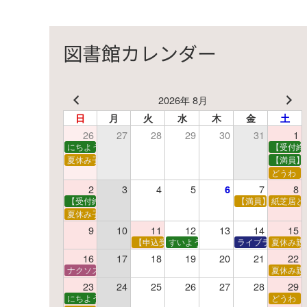
図書館カレンダー
2026年 8月
日
月
火
水
木
金
土
26
27
28
29
30
31
1
にちようえほん
【受付終
夏休み子ども映画会
【満員】
どうわ
2
3
4
5
7
8
6
【受付終了】親子で挑戦！調べ学習ワークショップ
【満員】夏休み科
紙芝居と
夏休み子ども平和映画会
9
10
11
12
13
14
15
【申込受付中】夏休みおはなし工作会
すいようえほん
ライブラリーシア
夏休み親
16
17
18
19
20
21
22
ナクソス音楽会 第5回 NHK交響楽団創立100年
夏休み親
23
24
25
26
27
28
29
にちようえほん
どうわ