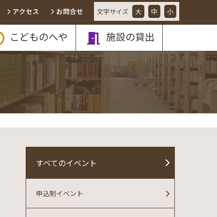
アクセス
お問合せ
文字
サイズ
大
中
小
こどものへや
施設の貸出
すべてのイベント
申込制イベント