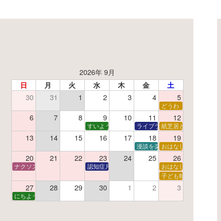
2026年 9月
日
月
火
水
木
金
土
30
31
1
2
3
4
5
了】親子で挑戦！調べ学習ワークショップ
どうわ
夏休み読書感想文教室
6
7
8
9
10
11
12
すいようえほん
ライブラリーシアター
紙芝居と折り紙
13
14
15
16
17
18
19
学あそび教室
折り紙
漫談を楽しむ会 ～漫談DVD上
おはなし会
20
21
22
23
24
25
26
ナクソス音楽会 第6回 宇宙を感じるクラシック
認知症月間 特別映画会「調査屋マオさんの恋文」
おはなし会
ター
子で楽しむおはなしと映画の会
子ども映画会
27
28
29
30
1
2
3
子で楽しむおはなしと映画の会
にちようえほん