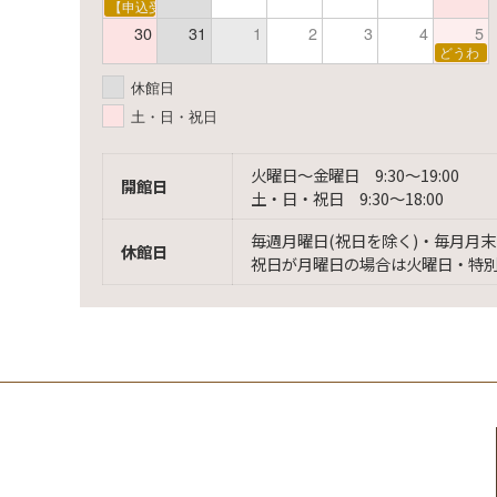
【申込受付中】ゆうべのこわ～いおはなし会
30
31
1
2
3
4
5
どうわ
休館日
土・日・祝日
火曜日〜金曜日 9:30〜19:00
開館日
土・日・祝日 9:30〜18:00
毎週月曜日(祝日を除く)・毎月月末
休館日
祝日が月曜日の場合は火曜日・特