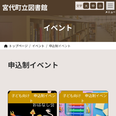
コ
ナ
宮代町立図書館
文字
大
中
小
ン
ビ
メニュー
テ
ゲ
ン
ー
ツ
シ
イベント
へ
ョ
ス
ン
キ
に
ッ
移
トップページ
イベント
申込制イベント
プ
動
申込制イベント
子ども向け
申込制イベン
子ども向け
申込制イベン
ト
ト