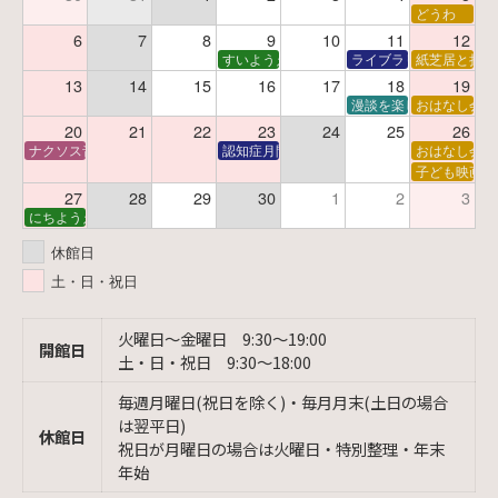
どうわ
6
7
8
9
10
11
12
すいようえほん
ライブラリーシアター
紙芝居と折り
13
14
15
16
17
18
19
漫談を楽しむ会 ～漫談
おはなし会
20
21
22
23
24
25
26
ナクソス音楽会 第6回 宇宙を感じるクラシック
認知症月間 特別映画会「調査屋マオさんの恋
おはなし会
子ども映画会
27
28
29
30
1
2
3
にちようえほん
休館日
土・日・祝日
火曜日〜金曜日 9:30〜19:00
開館日
土・日・祝日 9:30〜18:00
毎週月曜日(祝日を除く)・毎月月末(土日の場合
は翌平日)
休館日
祝日が月曜日の場合は火曜日・特別整理・年末
年始