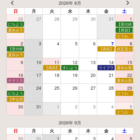
2026年 8月
日
月
火
水
木
金
土
26
27
28
29
30
31
1
にちようえほん
【受付終了】
夏休み子ども映画会
【満員】夏休
どうわ
2
3
4
5
6
8
7
【受付終了】親子で挑戦！調べ学習ワークショップ
【満員】夏休み科学あそ
紙芝居と折り
夏休み子ども平和映画会
9
10
11
12
13
14
15
【満員】夏休みおはなし工作会
すいようえほん
ライブラリーシアター
夏休み親子で
16
17
18
19
20
21
22
ナクソス音楽会 第5回 NHK交響楽団創立100年
夏休み親子で
23
24
25
26
27
28
29
にちようえほん
どうわ
【申込受付中】ゆうべのこわ～いおはなし会
30
31
1
2
3
4
5
どうわ
2026年 9月
日
月
火
水
木
金
土
30
31
1
2
3
4
5