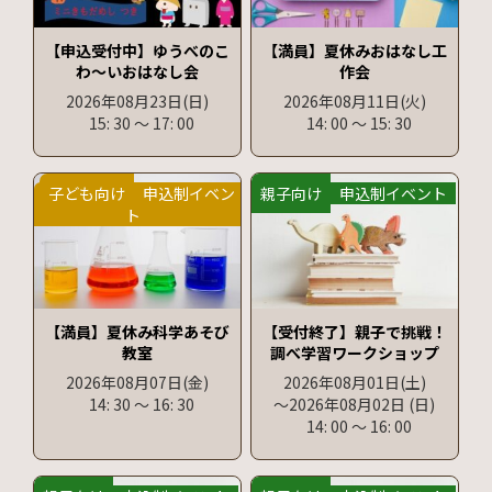
【申込受付中】ゆうべのこ
【満員】夏休みおはなし工
わ～いおはなし会
作会
2026年08月23日
(日)
2026年08月11日
(火)
15: 30
〜
17: 00
14: 00
〜
15: 30
子ども向け
申込制イベン
親子向け
申込制イベント
ト
【満員】夏休み科学あそび
【受付終了】親子で挑戦！
教室
調べ学習ワークショップ
2026年08月07日
(金)
2026年08月01日
(土)
14: 30
〜
16: 30
〜2026年08月02日
(日)
14: 00
〜
16: 00