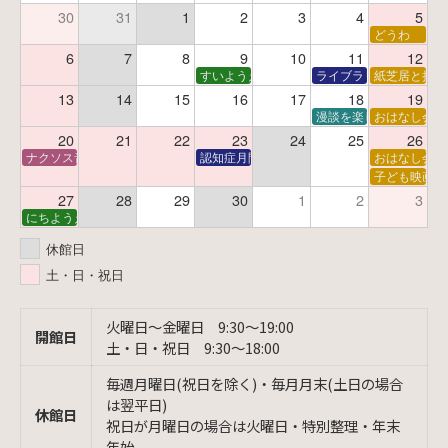
30
31
1
2
3
4
5
どうわ
6
7
8
9
10
11
12
すいようえほん
ライブラリーシアター
紙芝居と折り
13
14
15
16
17
18
19
漫談を楽しむ会 ～漫談
おはなし会
20
21
22
23
24
25
26
ナクソス音楽会 第6回 宇宙を感じるクラシック
認知症月間 特別映画会「調査屋マオさんの恋
おはなし会
子ども映画会
27
28
29
30
1
2
3
にちようえほん
休館日
土・日・祝日
火曜日〜金曜日 9:30〜19:00
開館日
土・日・祝日 9:30〜18:00
毎週月曜日(祝日を除く)・毎月月末(土日の場合
は翌平日)
休館日
祝日が月曜日の場合は火曜日・特別整理・年末
年始