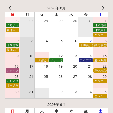
2026年 8月
日
月
火
水
木
金
土
26
27
28
29
30
31
1
にちようえほん
【受付終了】
夏休み子ども映画会
【満員】夏休
どうわ
2
3
4
5
6
8
7
【受付終了】親子で挑戦！調べ学習ワークショップ
【満員】夏休み科学あそ
紙芝居と折り
夏休み子ども平和映画会
9
10
11
12
13
14
15
【満員】夏休みおはなし工作会
すいようえほん
ライブラリーシアター
夏休み親子で
16
17
18
19
20
21
22
ナクソス音楽会 第5回 NHK交響楽団創立100年
夏休み親子で
23
24
25
26
27
28
29
にちようえほん
どうわ
【申込受付中】ゆうべのこわ～いおはなし会
30
31
1
2
3
4
5
どうわ
2026年 9月
日
月
火
水
木
金
土