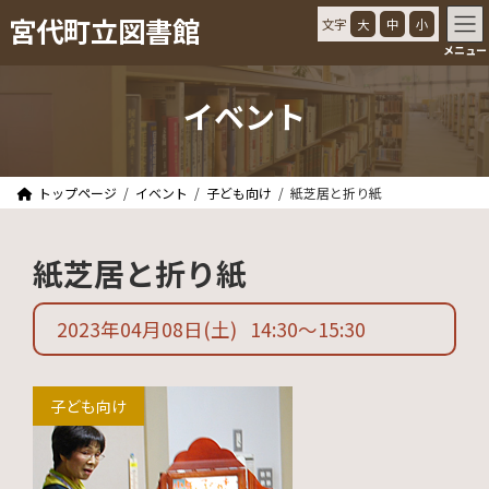
コ
ナ
宮代町立図書館
文字
大
中
小
ン
ビ
メニュー
テ
ゲ
ン
ー
ツ
シ
イベント
へ
ョ
ス
ン
キ
に
ッ
移
トップページ
イベント
子ども向け
紙芝居と折り紙
プ
動
紙芝居と折り紙
2023年04月08日
(土)
14:30
〜
15:30
子ども向け